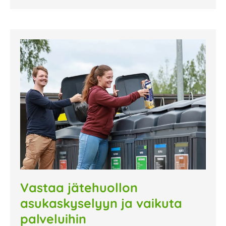
Vastaa jätehuollon
asukaskyselyyn ja vaikuta
palveluihin