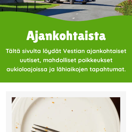
Ajankohtaista
Tältä sivulta löydät Vestian ajankohtaiset
uutiset, mahdolliset poikkeukset
aukioloajoissa ja lähiaikojen tapahtumat.
Page
Page
Page
Page
Page
Page
Page
Page
Page
Page
Page
Page
Page
Page
Page
Page
Pa