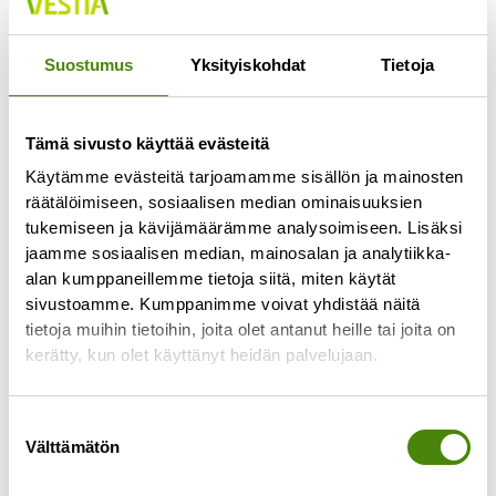
Jokaisella lajittelupihalla pääsee vähintään
kerran viikossa
Suostumus
Yksityiskohdat
Tietoja
Lue lisää »
Tämä sivusto käyttää evästeitä
Käytämme evästeitä tarjoamamme sisällön ja mainosten
räätälöimiseen, sosiaalisen median ominaisuuksien
tukemiseen ja kävijämäärämme analysoimiseen. Lisäksi
jaamme sosiaalisen median, mainosalan ja analytiikka-
alan kumppaneillemme tietoja siitä, miten käytät
sivustoamme. Kumppanimme voivat yhdistää näitä
tietoja muihin tietoihin, joita olet antanut heille tai joita on
kerätty, kun olet käyttänyt heidän palvelujaan.
Suostumuksen
Välttämätön
valinta