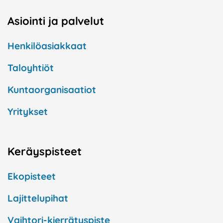
Asiointi ja palvelut
Henkilöasiakkaat
Taloyhtiöt
Kuntaorganisaatiot
Yritykset
Keräyspisteet
Ekopisteet
Lajittelupihat
Vaihtori-kierrätyspiste