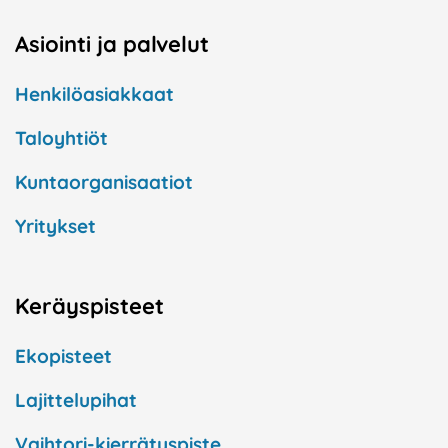
Asiointi ja palvelut
Henkilöasiakkaat
Taloyhtiöt
Kuntaorganisaatiot
Yritykset
Keräyspisteet
Ekopisteet
Lajittelupihat
Vaihtori-kierrätyspiste