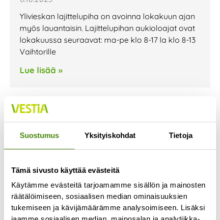
Ylivieskan lajittelupiha on avoinna lokakuun ajan
myös lauantaisin. Lajittelupihan aukioloajat ovat
lokakuussa seuraavat: ma-pe klo 8-17 la klo 8-13
Vaihtorille
Lue lisää »
Jäteastioiden
Suostumus
Yksityiskohdat
Tietoja
tyhjennyspäivissä muutoksia
loka-marraskuussa
28.9.2023
Tämä sivusto käyttää evästeitä
Kannuksen, Sievin ja Toholammin alueen
Käytämme evästeitä tarjoamamme sisällön ja mainosten
jätekuljetusten urakoitsija vaihtuu lokakuun
räätälöimiseen, sosiaalisen median ominaisuuksien
alussa. Urakoitsijan vaihtumisen seurauksena
tukemiseen ja kävijämäärämme analysoimiseen. Lisäksi
jaamme sosiaalisen median, mainosalan ja analytiikka-
jätekuljetusten reitit muuttuvat ja jäteastian