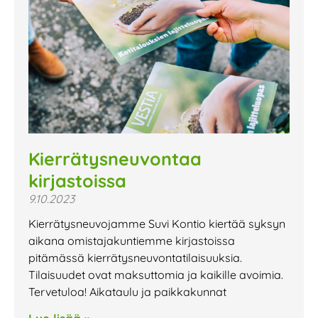
Kierrätysneuvontaa
kirjastoissa
9.10.2023
Kierrätysneuvojamme Suvi Kontio kiertää syksyn
aikana omistajakuntiemme kirjastoissa
pitämässä kierrätysneuvontatilaisuuksia.
Tilaisuudet ovat maksuttomia ja kaikille avoimia.
Tervetuloa! Aikataulu ja paikkakunnat