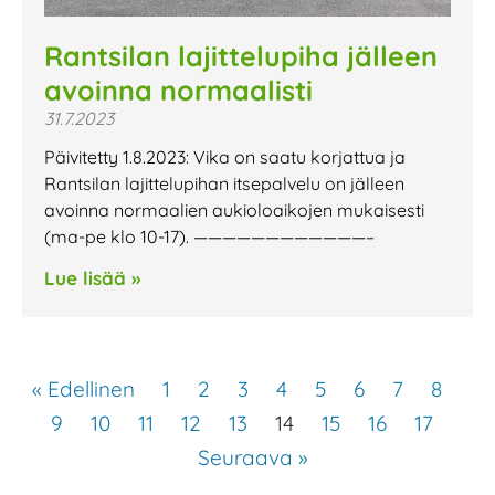
Rantsilan lajittelupiha jälleen
avoinna normaalisti
31.7.2023
Päivitetty 1.8.2023: Vika on saatu korjattua ja
Rantsilan lajittelupihan itsepalvelu on jälleen
avoinna normaalien aukioloaikojen mukaisesti
(ma-pe klo 10-17). ————————————–
Lue lisää »
« Edellinen
1
2
3
4
5
6
7
8
9
10
11
12
13
14
15
16
17
Seuraava »