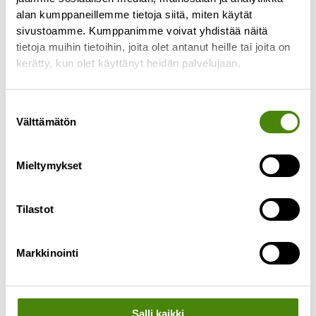
alan kumppaneillemme tietoja siitä, miten käytät
tyhjennyspäivässä tapahtuu
sivustoamme. Kumppanimme voivat yhdistää näitä
Lue lisää »
tietoja muihin tietoihin, joita olet antanut heille tai joita on
kerätty, kun olet käyttänyt heidän palvelujaan.
Suostumuksen
Välttämätön
valinta
Mieltymykset
Tilastot
Markkinointi
Salli kaikki