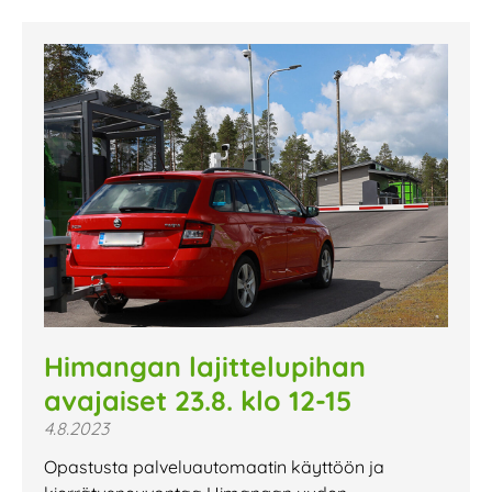
Himangan lajittelupihan
avajaiset 23.8. klo 12-15
4.8.2023
Opastusta palveluautomaatin käyttöön ja