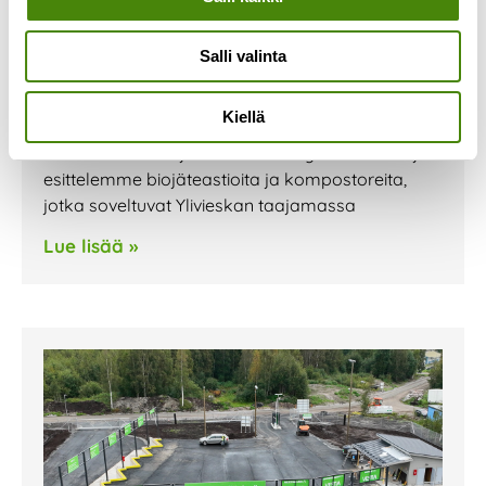
Olemme mukana Ylivieskan
Kauppojen yössä 1.9.
Salli valinta
1.9.2023
Olemme mukana Ylivieskassa perjantaina
Kiellä
1.9.2023 järjestettävässä Kauppojen yössä.
Pisteellämme tarjoamme kierrätysneuvontaa ja
esittelemme biojäteastioita ja kompostoreita,
jotka soveltuvat Ylivieskan taajamassa
Lue lisää »