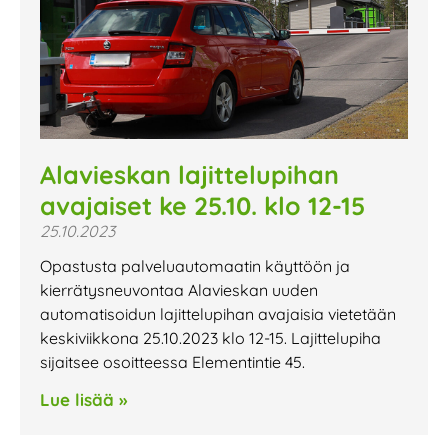
Alavieskan lajittelupihan
avajaiset ke 25.10. klo 12-15
25.10.2023
Opastusta palveluautomaatin käyttöön ja
kierrätysneuvontaa Alavieskan uuden
automatisoidun lajittelupihan avajaisia vietetään
keskiviikkona 25.10.2023 klo 12-15. Lajittelupiha
sijaitsee osoitteessa Elementintie 45.
Lue lisää »