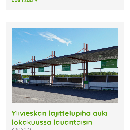
Lue lisää »
Ylivieskan lajittelupiha auki
lokakuussa lauantaisin
6.10.2023