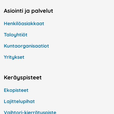
Asiointi ja palvelut
Henkilöasiakkaat
Taloyhtiöt
Kuntaorganisaatiot
Yritykset
Keräyspisteet
Ekopisteet
Lajittelupihat
Vaihtori-kierrätyspiste