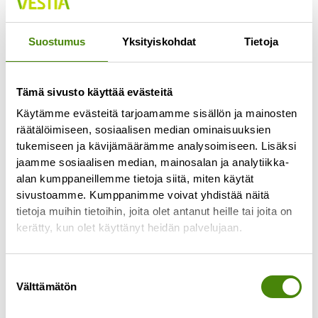
Jokaisella lajittelupihalla pääsee vähintään
kerran viikossa
Suostumus
Yksityiskohdat
Tietoja
Lue lisää »
Tämä sivusto käyttää evästeitä
Käytämme evästeitä tarjoamamme sisällön ja mainosten
räätälöimiseen, sosiaalisen median ominaisuuksien
tukemiseen ja kävijämäärämme analysoimiseen. Lisäksi
jaamme sosiaalisen median, mainosalan ja analytiikka-
alan kumppaneillemme tietoja siitä, miten käytät
sivustoamme. Kumppanimme voivat yhdistää näitä
tietoja muihin tietoihin, joita olet antanut heille tai joita on
kerätty, kun olet käyttänyt heidän palvelujaan.
Suostumuksen
Välttämätön
valinta