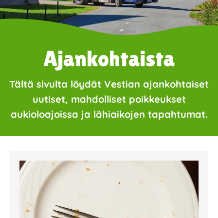
Ajankohtaista
Tältä sivulta löydät Vestian ajankohtaiset
uutiset, mahdolliset poikkeukset
aukioloajoissa ja lähiaikojen tapahtumat.
Page
Page
Page
Page
Page
Page
Page
Page
Page
Page
Page
Page
Page
Page
Page
Page
Pa