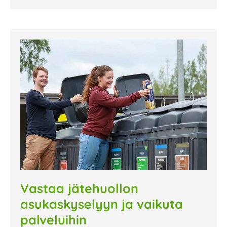
Vastaa jätehuollon
asukaskyselyyn ja vaikuta
palveluihin