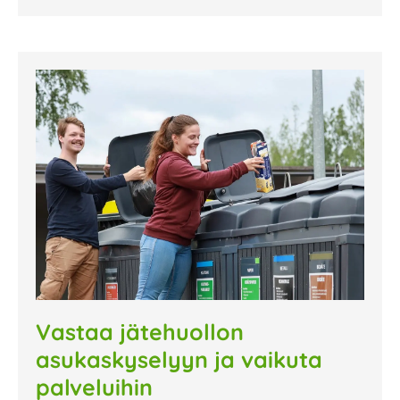
Vastaa jätehuollon
asukaskyselyyn ja vaikuta
palveluihin