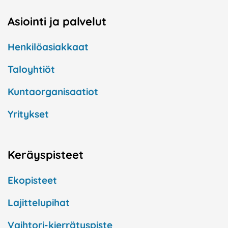
Asiointi ja palvelut
Henkilöasiakkaat
Taloyhtiöt
Kuntaorganisaatiot
Yritykset
Keräyspisteet
Ekopisteet
Lajittelupihat
Vaihtori-kierrätyspiste