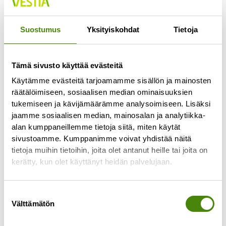
Jokaisella lajittelupihalla pääsee vähintään
kerran viikossa
Suostumus
Yksityiskohdat
Tietoja
Lue lisää »
Tämä sivusto käyttää evästeitä
Käytämme evästeitä tarjoamamme sisällön ja mainosten
räätälöimiseen, sosiaalisen median ominaisuuksien
tukemiseen ja kävijämäärämme analysoimiseen. Lisäksi
jaamme sosiaalisen median, mainosalan ja analytiikka-
alan kumppaneillemme tietoja siitä, miten käytät
sivustoamme. Kumppanimme voivat yhdistää näitä
tietoja muihin tietoihin, joita olet antanut heille tai joita on
kerätty, kun olet käyttänyt heidän palvelujaan.
Suostumuksen
Välttämätön
valinta