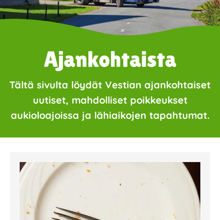
Ajankohtaista
Tältä sivulta löydät Vestian ajankohtaiset
uutiset, mahdolliset poikkeukset
aukioloajoissa ja lähiaikojen tapahtumat.
Page
Page
Page
Page
Page
Page
Page
Page
Page
Page
Page
Page
Page
Page
Page
Page
Pa