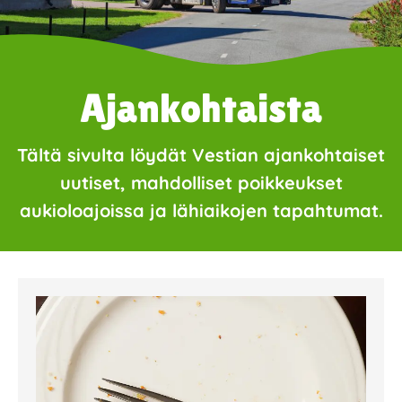
Ajankohtaista
Tältä sivulta löydät Vestian ajankohtaiset
uutiset, mahdolliset poikkeukset
aukioloajoissa ja lähiaikojen tapahtumat.
Page
Page
Page
Page
Page
Page
Page
Page
Page
Page
Page
Page
Page
Page
Page
Page
Pa