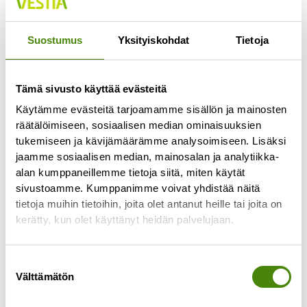
Jokaisella lajittelupihalla pääsee vähintään
kerran viikossa
Suostumus
Yksityiskohdat
Tietoja
Lue lisää »
Tämä sivusto käyttää evästeitä
Käytämme evästeitä tarjoamamme sisällön ja mainosten
räätälöimiseen, sosiaalisen median ominaisuuksien
tukemiseen ja kävijämäärämme analysoimiseen. Lisäksi
jaamme sosiaalisen median, mainosalan ja analytiikka-
alan kumppaneillemme tietoja siitä, miten käytät
sivustoamme. Kumppanimme voivat yhdistää näitä
tietoja muihin tietoihin, joita olet antanut heille tai joita on
kerätty, kun olet käyttänyt heidän palvelujaan.
Suostumuksen
Välttämätön
valinta