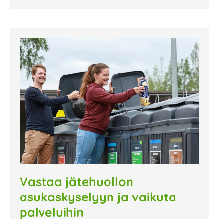
Vastaa jätehuollon
asukaskyselyyn ja vaikuta
palveluihin