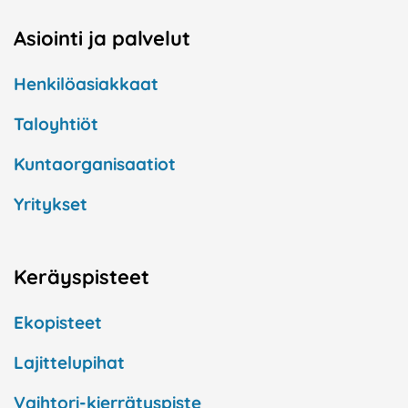
Asiointi ja palvelut
Henkilöasiakkaat
Taloyhtiöt
Kuntaorganisaatiot
Yritykset
Keräyspisteet
Ekopisteet
Lajittelupihat
Vaihtori-kierrätyspiste