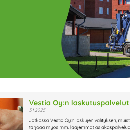
ge
Page
Page
Page
Page
Page
Page
Page
Page
Page
Page
Page
P
Vestia Oy:n laskutuspalvelut
3.1.2025
t uutiset,
Jatkossa Vestia Oy:n laskujen välityksen, muis
a lähiaikojen
tarjoaa myös mm. laajemmat asiakaspalveluajat