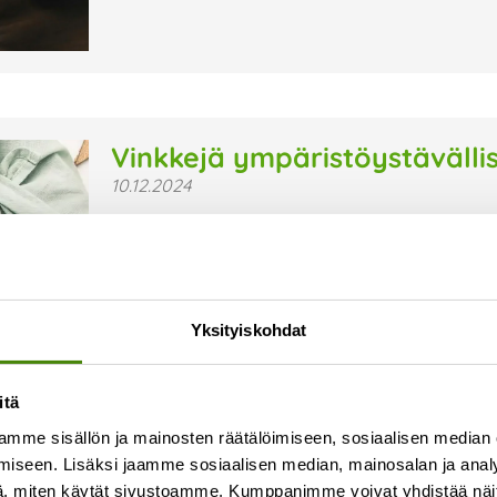
Vinkkejä ympäristöystävälli
10.12.2024
Tuntuuko sinustakin, että tavaraa ja krääsää on
hieman ympäristöystävällisemmin? Tässäpä vi
joululahjakortti Aineettomat lahjakortit tuovat i
Lue lisää »
Yksityiskohdat
itä
mme sisällön ja mainosten räätälöimiseen, sosiaalisen median
iseen. Lisäksi jaamme sosiaalisen median, mainosalan ja analy
, miten käytät sivustoamme. Kumppanimme voivat yhdistää näitä t