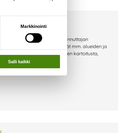
Markkinointi
stamaan hanketiimiämme. Rakennuttajan
n tilaaja-asioista ja sisältävät mm. alueiden ja
lojen yhdistämistä, tilaajatarpeen kartoitusta,
 aikataulutusta.
Salli kaikki