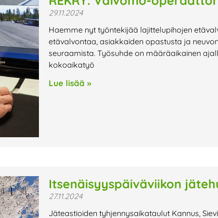
REKRY: Valvomo-operaattor
29.11.2024
Haemme nyt työntekijää lajittelupihojen etäval
etävalvontaa, asiakkaiden opastusta ja neuvont
seuraamista. Työsuhde on määräaikainen ajal
kokoaikatyö
Lue lisää »
Itsenäisyyspäiväviikon jäteh
27.11.2024
Jäteastioiden tyhjennysaikataulut Kannus, Sievi,