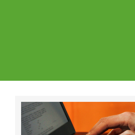
Ajankohtaista
Page
Page
Pa
Tältä sivulta löydät Vestian ajankohtaise
mahdolliset poikkeukset aukioloajoissa j