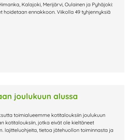
Himanka, Kalajoki, Merijärvi, Oulainen ja Pyhäjoki:
et hoidetaan ennakkoon. Viikolla 49 tyhjennyksiä
aan joulukuun alussa
tta toimialueemme kotitalouksiin joulukuun
 kotitalouksiin, jotka eivät ole kieltäneet
lajitteluohjeita, tietoa jätehuollon toiminnasta ja