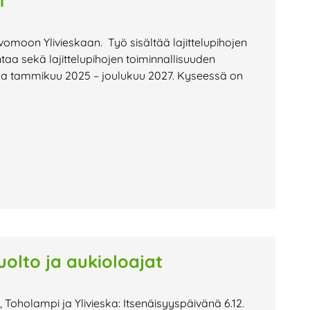
i
vomoon Ylivieskaan. Työ sisältää lajittelupihojen
aa sekä lajittelupihojen toiminnallisuuden
la tammikuu 2025 – joulukuu 2027. Kyseessä on
uolto ja aukioloajat
 Toholampi ja Ylivieska: Itsenäisyyspäivänä 6.12.