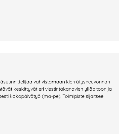
a
täsuunnittelijaa vahvistamaan kierrätysneuvonnan
ehtävät keskittyvät eri viestintäkanavien ylläpitoon ja
sti kokopäivätyö (ma-pe). Toimipiste sijaitsee