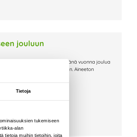
seen jouluun
 tarpeeksi ja haluaisit viettää tänä vuonna joulua
nkkejä ekologisempaan jouluun. Aineeton
loa saajalleen, mutta eivät jää
Tietoja
 ominaisuuksien tukemiseen
tiikka-alan
ietoja muihin tietoihin, joita