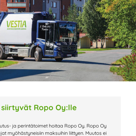
age
Page
Page
 siirtyvät Ropo Oy:lle
tutus- ja perintätoimet hoitaa Ropo Oy. Ropo Oy
 myöhästyneisiin maksuihin liittyen. Muutos ei