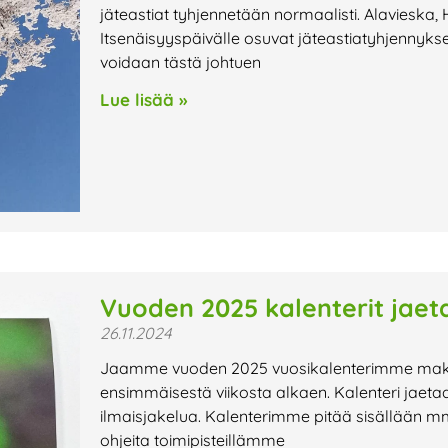
jäteastiat tyhjennetään normaalisti. Alavieska, 
Itsenäisyyspäivälle osuvat jäteastiatyhjennyks
voidaan tästä johtuen
Lue lisää »
Vuoden 2025 kalenterit jaet
26.11.2024
Jaamme vuoden 2025 vuosikalenterimme maksu
ensimmäisestä viikosta alkaen. Kalenteri jaetaan
ilmaisjakelua. Kalenterimme pitää sisällään mm. 
ohjeita toimipisteillämme