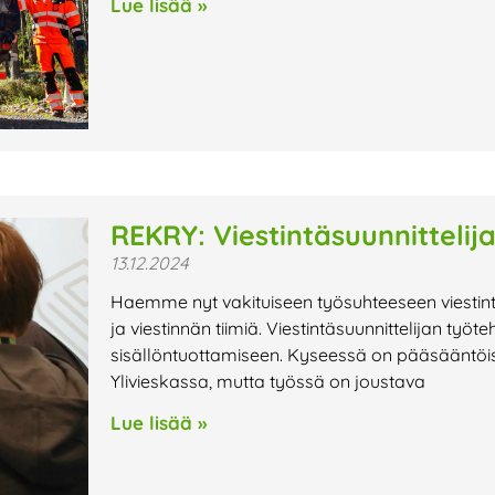
Lue lisää »
REKRY: Viestintäsuunnittelij
13.12.2024
Haemme nyt vakituiseen työsuhteeseen viestin
ja viestinnän tiimiä. Viestintäsuunnittelijan työt
sisällöntuottamiseen. Kyseessä on pääsääntöise
Ylivieskassa, mutta työssä on joustava
Lue lisää »