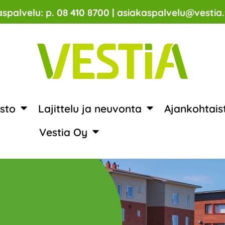
spalvelu: p. 08 410 8700 | asiakaspalvelu@vestia.
sto
Lajittelu ja neuvonta
Ajankohtais
Vestia Oy