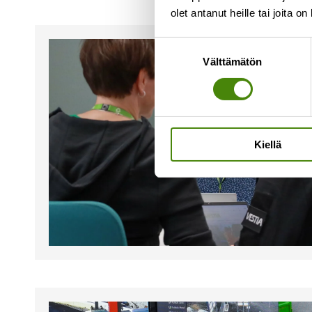
olet antanut heille tai joita o
Suostumuksen
Välttämätön
valinta
Kiellä