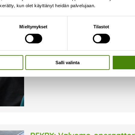
n kerätty, kun olet käyttänyt heidän palvelujaan.
REKRY: Rakennuttaja
Mieltymykset
Tilastot
4.12.2024
Haemme nyt rakennuttajaa Ylivieskaan vahvi
työehtävät muodostuvat pääasiassa rakentamise
kenttärakenteiden suunnittelua, eri suunnittelua
suunnittelun ja rakentamisen koordinointia sekä
Salli valinta
Lue lisää »