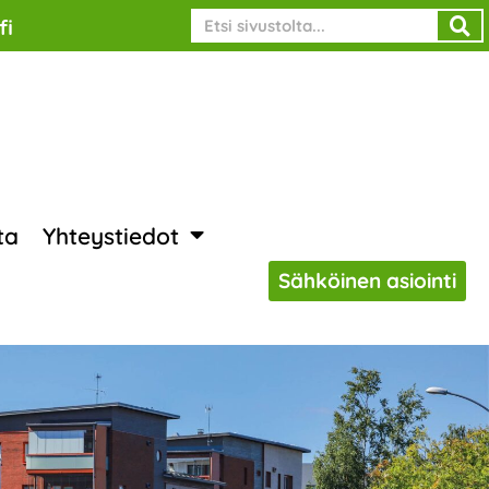
Search
fi
ta
Yhteystiedot
Sähköinen asiointi