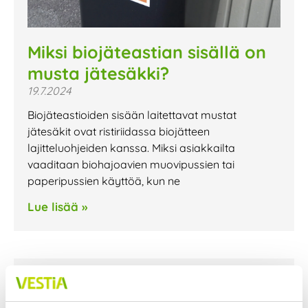
Miksi biojäteastian sisällä on
musta jätesäkki?
19.7.2024
Biojäteastioiden sisään laitettavat mustat
jätesäkit ovat ristiriidassa biojätteen
lajitteluohjeiden kanssa. Miksi asiakkailta
vaaditaan biohajoavien muovipussien tai
paperipussien käyttöä, kun ne
Lue lisää »
Tulipalo Vestianväylällä
26.6.2024