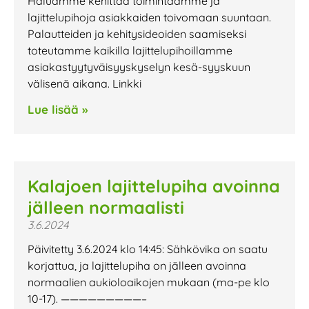
Haluamme kehittää toimintaamme ja
lajittelupihoja asiakkaiden toivomaan suuntaan.
Palautteiden ja kehitysideoiden saamiseksi
toteutamme kaikilla lajittelupihoillamme
asiakastyytyväisyyskyselyn kesä-syyskuun
välisenä aikana. Linkki
Lue lisää »
Kalajoen lajittelupiha avoinna
jälleen normaalisti
3.6.2024
Päivitetty 3.6.2024 klo 14:45: Sähkövika on saatu
korjattua, ja lajittelupiha on jälleen avoinna
normaalien aukioloaikojen mukaan (ma-pe klo
10-17). —————————–