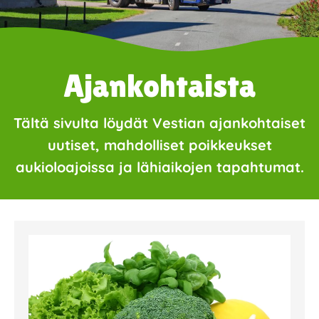
Ajankohtaista
Tältä sivulta löydät Vestian ajankohtaiset
uutiset, mahdolliset poikkeukset
aukioloajoissa ja lähiaikojen tapahtumat.
Page
Page
Page
Page
Page
Page
Page
Page
Page
Page
Page
Page
Page
Page
Page
Page
Pa