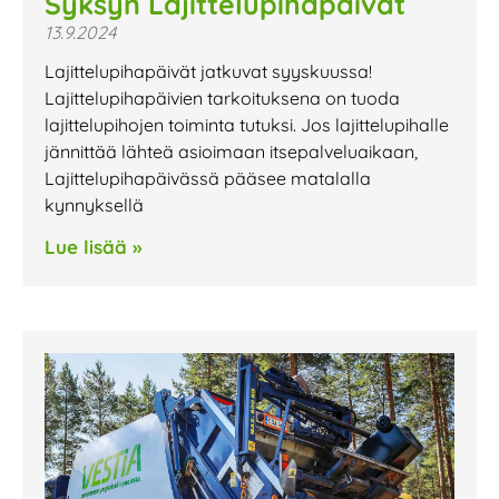
Syksyn Lajittelupihapäivät
13.9.2024
Lajittelupihapäivät jatkuvat syyskuussa!
Lajittelupihapäivien tarkoituksena on tuoda
lajittelupihojen toiminta tutuksi. Jos lajittelupihalle
jännittää lähteä asioimaan itsepalveluaikaan,
Lajittelupihapäivässä pääsee matalalla
kynnyksellä
Lue lisää »