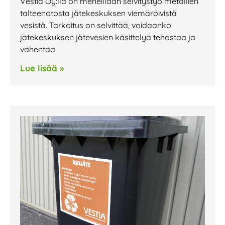
Vestia Oy:llä on meneillään selvitystyö metallien
talteenotosta jätekeskuksen viemäröivistä
vesistä. Tarkoitus on selvittää, voidaanko
jätekeskuksen jätevesien käsittelyä tehostaa ja
vähentää
Lue lisää »