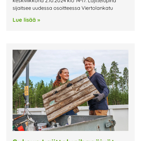
keskiviikkona 2.10.2024 klo 14-17. Lajittelupiha
sijaitsee uudessa osoitteessa Viertolankatu
Lue lisää »