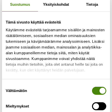
Suostumus
Yksityiskohdat
Tietoja
Toisin kuin joissakin uutisvälineissä on ehditty
virheellisesti uutisoimaan, keskiviikkona 26.6.2024
Vestianväylällä ollut tulipalo ei ollut Vestian
Tämä sivusto käyttää evästeitä
alueella. Ylivieskan jätekeskuksen viereisellä
Käytämme evästeitä tarjoamamme sisällön ja mainosten
Lue lisää »
räätälöimiseen, sosiaalisen median ominaisuuksien
tukemiseen ja kävijämäärämme analysoimiseen. Lisäksi
jaamme sosiaalisen median, mainosalan ja analytiikka-
alan kumppaneillemme tietoja siitä, miten käytät
sivustoamme. Kumppanimme voivat yhdistää näitä
tietoja muihin tietoihin, joita olet antanut heille tai joita on
kerätty, kun olet käyttänyt heidän palvelujaan.
Suostumuksen
Välttämätön
valinta
Mieltymykset