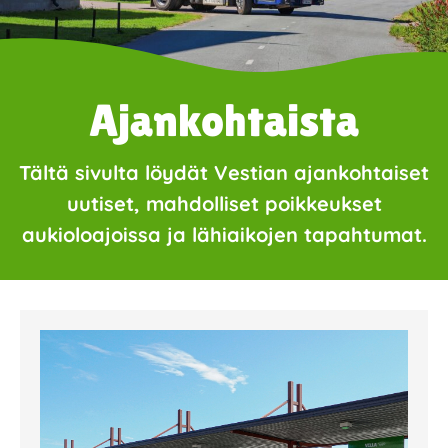
Ajankohtaista
Tältä sivulta löydät Vestian ajankohtaiset
uutiset, mahdolliset poikkeukset
aukioloajoissa ja lähiaikojen tapahtumat.
Page
Page
Page
Page
Page
Page
Page
Page
Page
Page
Page
Page
Page
Page
Page
Page
Pa