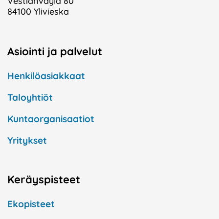
Vestianväylä 80
84100 Ylivieska
Asiointi ja palvelut
Henkilöasiakkaat
Taloyhtiöt
Kuntaorganisaatiot
Yritykset
Keräyspisteet
Ekopisteet