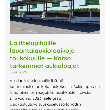
Lajittelupihoille
lauantaiaukioloaikoja
toukokuulle — Katso
tarkemmat aukioloajat
22.4.2025
Vestian lajittelupihoille lisätään
lauantaiaukioloaikoja toukokuulle. Aukiolopäivien
lisääminen on reagointia asiakkaiden toiveisiin,
sillä vuonna 2023 teetetyssä
asiakastyytyväisyyskyselyssä toivottiin