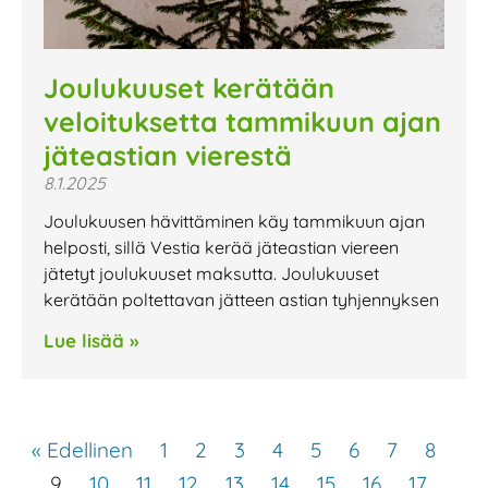
Joulukuuset kerätään
veloituksetta tammikuun ajan
jäteastian vierestä
8.1.2025
Joulukuusen hävittäminen käy tammikuun ajan
helposti, sillä Vestia kerää jäteastian viereen
jätetyt joulukuuset maksutta. Joulukuuset
kerätään poltettavan jätteen astian tyhjennyksen
Lue lisää »
« Edellinen
1
2
3
4
5
6
7
8
9
10
11
12
13
14
15
16
17