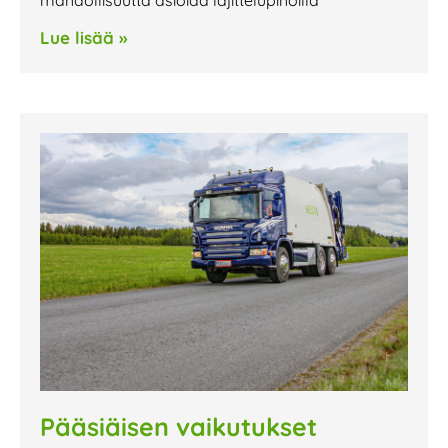
mahdollisuutta asioida lajittelupihoilla
Lue lisää »
Pääsiäisen vaikutukset