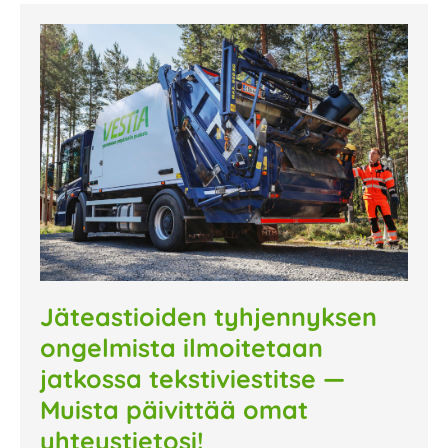
Jäteastioiden tyhjennyksen
ongelmista ilmoitetaan
jatkossa tekstiviestitse —
Muista päivittää omat
yhteystietosi!