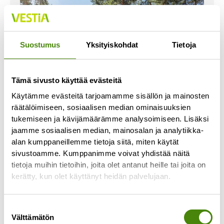
Suostumus
Yksityiskohdat
Tietoja
Tämä sivusto käyttää evästeitä
Käytämme evästeitä tarjoamamme sisällön ja mainosten
räätälöimiseen, sosiaalisen median ominaisuuksien
tukemiseen ja kävijämäärämme analysoimiseen. Lisäksi
jaamme sosiaalisen median, mainosalan ja analytiikka-
Vestia Oy ja Raahe aloittavat
alan kumppaneillemme tietoja siitä, miten käytät
osakkuusneuvottelut
sivustoamme. Kumppanimme voivat yhdistää näitä
17.2.2025
tietoja muihin tietoihin, joita olet antanut heille tai joita on
kerätty, kun olet käyttänyt heidän palvelujaan.
Kuntien omistama jätehuoltoyhtiö Vestia Oy ja
Raahen kaupunki aloittavat osakkuusneuvottelut,
jonka seurauksena Vestia hoitaisi jatkossa
Suostumuksen
Raahen kaupungin jätehuollon ja Raahe
Välttämätön
valinta