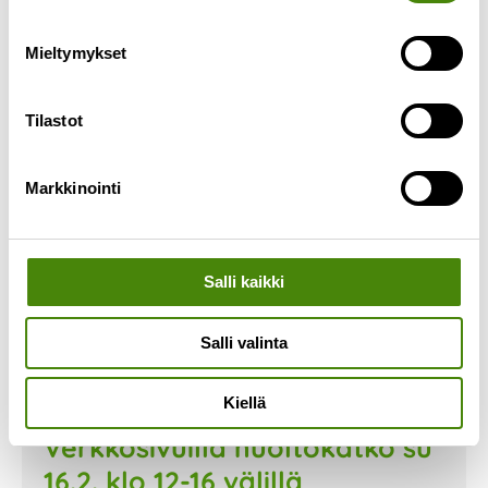
Lue lisää »
Mieltymykset
Tilastot
Markkinointi
Salli kaikki
Salli valinta
Kiellä
Verkkosivuilla huoltokatko su
16.2. klo 12-16 välillä