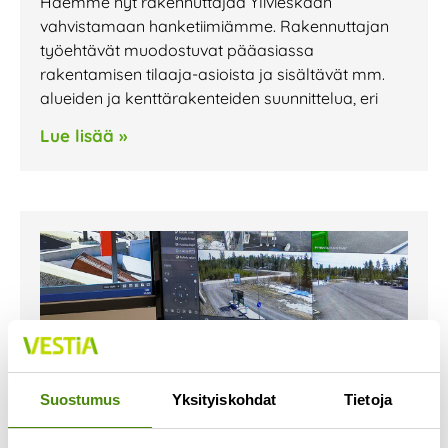
Haemme nyt rakennuttajaa Ylivieskaan
vahvistamaan hanketiimiämme. Rakennuttajan
työehtävät muodostuvat pääasiassa
rakentamisen tilaaja-asioista ja sisältävät mm.
alueiden ja kenttärakenteiden suunnittelua, eri
Lue lisää »
Suostumus
Yksityiskohdat
Tietoja