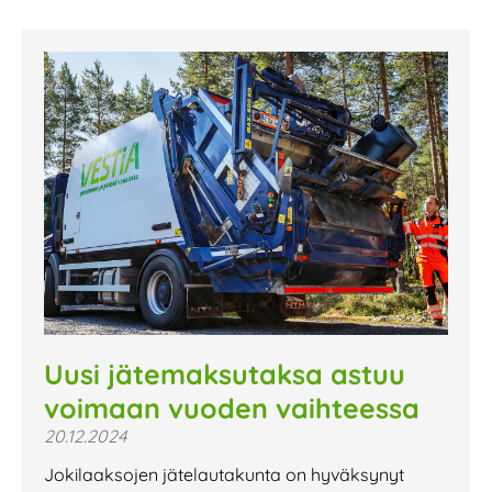
Uusi jätemaksutaksa astuu
voimaan vuoden vaihteessa
20.12.2024
Jokilaaksojen jätelautakunta on hyväksynyt