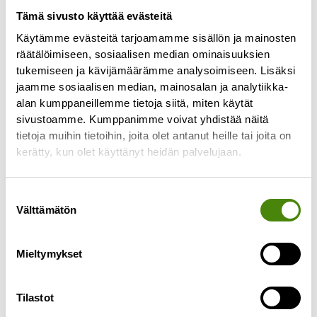
Tämä sivusto käyttää evästeitä
Käytämme evästeitä tarjoamamme sisällön ja mainosten
REKRY: Valvomo-operaattori
räätälöimiseen, sosiaalisen median ominaisuuksien
tukemiseen ja kävijämäärämme analysoimiseen. Lisäksi
29.11.2024
jaamme sosiaalisen median, mainosalan ja analytiikka-
Haemme nyt työntekijää lajittelupihojen
alan kumppaneillemme tietoja siitä, miten käytät
etävalvomoon Ylivieskaan. Työ sisältää
sivustoamme. Kumppanimme voivat yhdistää näitä
lajittelupihojen etävalvontaa, asiakkaiden
tietoja muihin tietoihin, joita olet antanut heille tai joita on
opastusta ja neuvontaa sekä lajittelupihojen
kerätty, kun olet käyttänyt heidän palvelujaan.
toiminnallisuuden seuraamista. Työsuhde on
Lue lisää »
Suostumuksen
Välttämätön
valinta
Mieltymykset
Tilastot