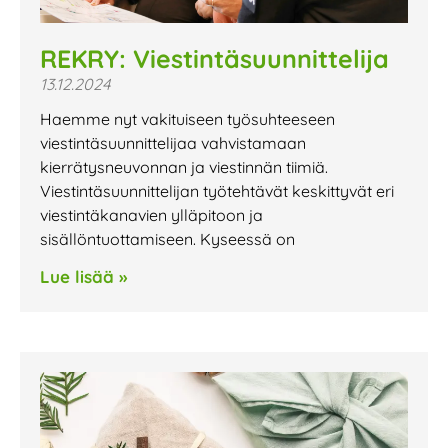
REKRY: Viestintäsuunnittelija
13.12.2024
Haemme nyt vakituiseen työsuhteeseen
viestintäsuunnittelijaa vahvistamaan
kierrätysneuvonnan ja viestinnän tiimiä.
Viestintäsuunnittelijan työtehtävät keskittyvät eri
viestintäkanavien ylläpitoon ja
sisällöntuottamiseen. Kyseessä on
Lue lisää »