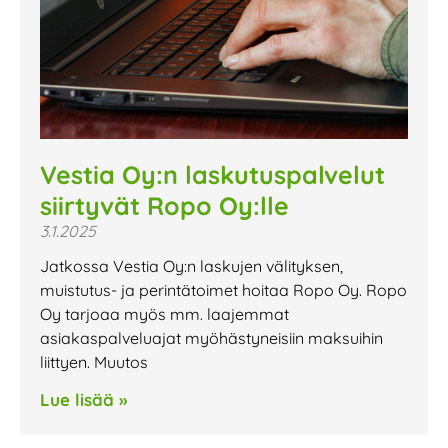
Vestia Oy:n laskutuspalvelut
siirtyvät Ropo Oy:lle
3.1.2025
Jatkossa Vestia Oy:n laskujen välityksen,
muistutus- ja perintätoimet hoitaa Ropo Oy. Ropo
Oy tarjoaa myös mm. laajemmat
asiakaspalveluajat myöhästyneisiin maksuihin
liittyen. Muutos
Lue lisää »