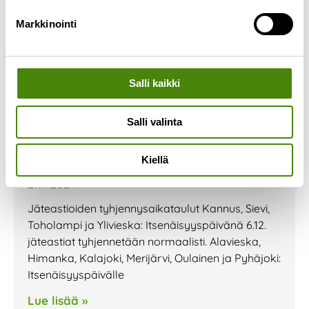
Markkinointi
Salli kaikki
Salli valinta
Itsenäisyyspäiväviikon
Kiellä
jätehuolto ja aukioloajat
27.11.2024
Jäteastioiden tyhjennysaikataulut Kannus, Sievi,
Toholampi ja Ylivieska: Itsenäisyyspäivänä 6.12.
jäteastiat tyhjennetään normaalisti. Alavieska,
Himanka, Kalajoki, Merijärvi, Oulainen ja Pyhäjoki:
Itsenäisyyspäivälle
Lue lisää »