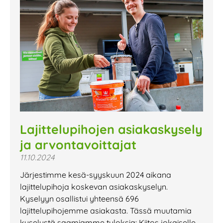
Lajittelupihojen asiakaskysely
ja arvontavoittajat
11.10.2024
Järjestimme kesä-syyskuun 2024 aikana
lajittelupihoja koskevan asiakaskyselyn.
Kyselyyn osallistui yhteensä 696
lajittelupihojemme asiakasta. Tässä muutamia
kyselystä saamiamme tuloksia: Kiitos jokaiselle