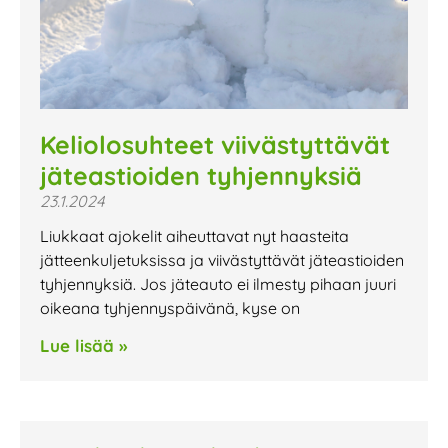
Keliolosuhteet viivästyttävät
jäteastioiden tyhjennyksiä
23.1.2024
Liukkaat ajokelit aiheuttavat nyt haasteita
jätteenkuljetuksissa ja viivästyttävät jäteastioiden
tyhjennyksiä. Jos jäteauto ei ilmesty pihaan juuri
oikeana tyhjennyspäivänä, kyse on
Lue lisää »