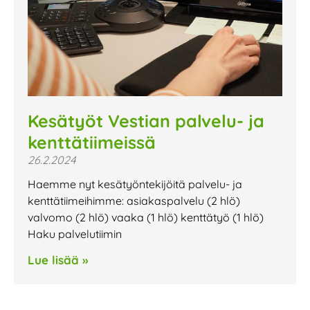
Kesätyöt Vestian palvelu- ja
kenttätiimeissä
26.2.2024
Haemme nyt kesätyöntekijöitä palvelu- ja
kenttätiimeihimme: asiakaspalvelu (2 hlö)
valvomo (2 hlö) vaaka (1 hlö) kenttätyö (1 hlö)
Haku palvelutiimin
Lue lisää »