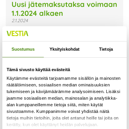
Uusi jätemaksutaksa voimaan
1.1.2024 alkaen
2.1.2024
Uusi jätemaksutaksa on astunut voimaan 1.1.2024.
Uusi taksa ja sen mukaiset hinnat on nyt päivitetty
verkkosivujemme hinnastoon. Voit tutustua niihin
Suostumus
Yksityiskohdat
Tietoja
Lue lisää »
Tämä sivusto käyttää evästeitä
Käytämme evästeitä tarjoamamme sisällön ja mainosten
räätälöimiseen, sosiaalisen median ominaisuuksien
tukemiseen ja kävijämäärämme analysoimiseen. Lisäksi
jaamme sosiaalisen median, mainosalan ja analytiikka-
alan kumppaneillemme tietoja siitä, miten käytät
sivustoamme. Kumppanimme voivat yhdistää näitä
tietoja muihin tietoihin, joita olet antanut heille tai joita on
kerätty, kun olet käyttänyt heidän palvelujaan.