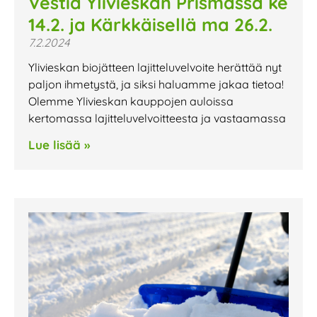
Vestia Ylivieskan Prismassa ke
14.2. ja Kärkkäisellä ma 26.2.
7.2.2024
Ylivieskan biojätteen lajitteluvelvoite herättää nyt
paljon ihmetystä, ja siksi haluamme jakaa tietoa!
Olemme Ylivieskan kauppojen auloissa
kertomassa lajitteluvelvoitteesta ja vastaamassa
Lue lisää »