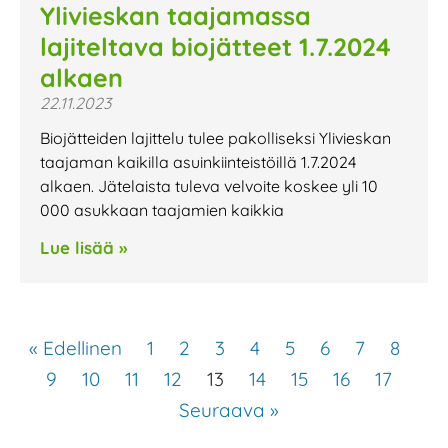
Ylivieskan taajamassa
lajiteltava biojätteet 1.7.2024
alkaen
22.11.2023
Biojätteiden lajittelu tulee pakolliseksi Ylivieskan
taajaman kaikilla asuinkiinteistöillä 1.7.2024
alkaen. Jätelaista tuleva velvoite koskee yli 10
000 asukkaan taajamien kaikkia
Lue lisää »
« Edellinen
1
2
3
4
5
6
7
8
9
10
11
12
13
14
15
16
17
Seuraava »