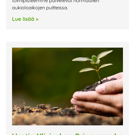
toimipisteemme palvelevat normaalien
aukioloaikojen puitteissa.
Lue lisää »