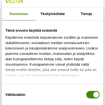
Jokaisella lajittelupihalla pääsee vähintään
kerran viikossa
Suostumus
Yksityiskohdat
Tietoja
Lue lisää »
Tämä sivusto käyttää evästeitä
Käytämme evästeitä tarjoamamme sisällön ja mainosten
räätälöimiseen, sosiaalisen median ominaisuuksien
tukemiseen ja kävijämäärämme analysoimiseen. Lisäksi
jaamme sosiaalisen median, mainosalan ja analytiikka-
alan kumppaneillemme tietoja siitä, miten käytät
sivustoamme. Kumppanimme voivat yhdistää näitä
tietoja muihin tietoihin, joita olet antanut heille tai joita on
kerätty, kun olet käyttänyt heidän palvelujaan.
Suostumuksen
Välttämätön
valinta