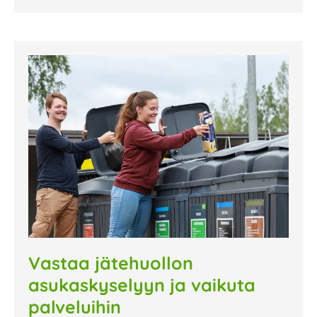
Vastaa jätehuollon
asukaskyselyyn ja vaikuta
palveluihin