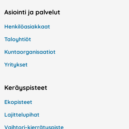
Asiointi ja palvelut
Henkilöasiakkaat
Taloyhtiöt
Kuntaorganisaatiot
Yritykset
Keräyspisteet
Ekopisteet
Lajittelupihat
Vaihtori-kierrätyspiste