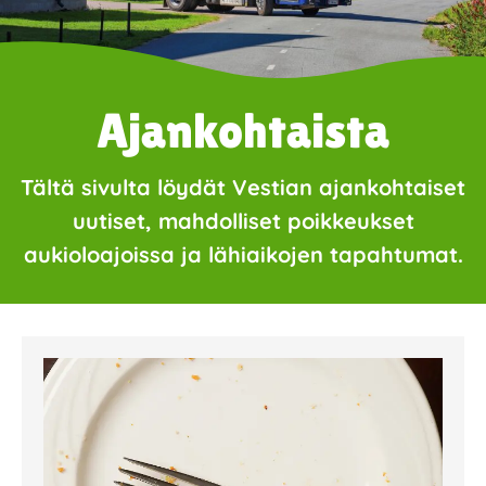
Ajankohtaista
Tältä sivulta löydät Vestian ajankohtaiset
uutiset, mahdolliset poikkeukset
aukioloajoissa ja lähiaikojen tapahtumat.
Page
Page
Page
Page
Page
Page
Page
Page
Page
Page
Page
Page
Page
Page
Page
Page
Pa