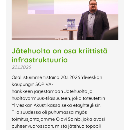
Jätehuolto on osa kriittistä
infrastruktuuria
22.1.2026
Osallistuimme tiistaina 20.1.2026 Ylivieskan
kaupungin SOPIVA-
hankkeen järjestämään Jätehuolto ja
huoltovarmuus-tilaisuuteen, joka toteutettiin
Ylivieskan Akustiikassa sekä etäyhteyksin.
Tilaisuudessa oli puhumassa myös
toimitusjohtajamme Olavi Soinio, joka avasi
puheenvuorossaan, mistä jätehuoltopooli