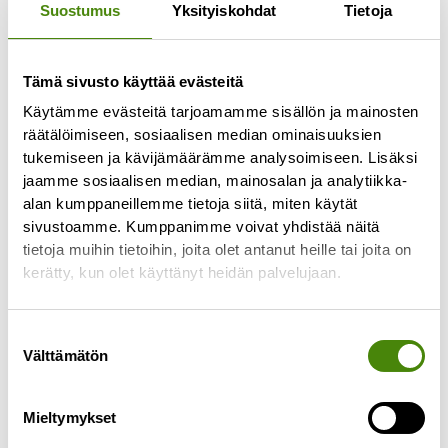
Suostumus
Yksityiskohdat
Tietoja
Tämä sivusto käyttää evästeitä
Käytämme evästeitä tarjoamamme sisällön ja mainosten
räätälöimiseen, sosiaalisen median ominaisuuksien
tukemiseen ja kävijämäärämme analysoimiseen. Lisäksi
jaamme sosiaalisen median, mainosalan ja analytiikka-
alan kumppaneillemme tietoja siitä, miten käytät
Lajittelupihojen pakkasraja
sivustoamme. Kumppanimme voivat yhdistää näitä
-25 °C
tietoja muihin tietoihin, joita olet antanut heille tai joita on
5.1.2026
kerätty, kun olet käyttänyt heidän palvelujaan.
Turvallisuuden ja laitteiden toimivuuden
varmistamiseksi noudatamme
Suostumuksen
lajittelupihoillamme pakkasrajaa -25 °C. Kun
Välttämätön
valinta
lämpötila laskee tämän rajan alapuolelle,
lajittelupiha suljetaan tilapäisesti. Sulkeminen
Mieltymykset
Lue lisää »