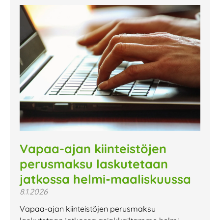
Vapaa-ajan kiinteistöjen
perusmaksu laskutetaan
jatkossa helmi-maaliskuussa
8.1.2026
Vapaa-ajan kiinteistöjen perusmaksu