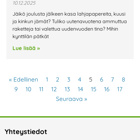
10.12.2025
Jäikö joulusta jälkeen kasa lahjapapereita, kuusi
ja kinkun jämät? Tuliko uutenavuotena ammuttua
raketteja tai valettua uudenvuoden tina? Mihin
kynttilän pätkät
Lue lisää »
« Edellinen
1
2
3
4
5
6
7
8
9
10
11
12
13
14
15
16
17
Seuraava »
Yhteystiedot