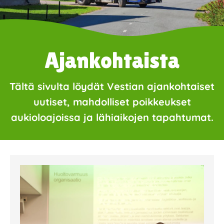
Ajankohtaista
Tältä sivulta löydät Vestian ajankohtaiset
uutiset, mahdolliset poikkeukset
aukioloajoissa ja lähiaikojen tapahtumat.
Page
Page
Page
Page
Page
Page
Page
Page
Page
Page
Page
Page
Page
Page
Page
Page
Pa