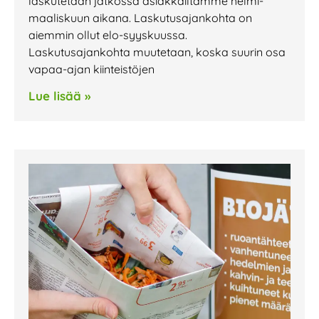
laskutetaan jatkossa asiakkailtamme helmi-
maaliskuun aikana. Laskutusajankohta on
aiemmin ollut elo-syyskuussa.
Laskutusajankohta muutetaan, koska suurin osa
vapaa-ajan kiinteistöjen
Lue lisää »