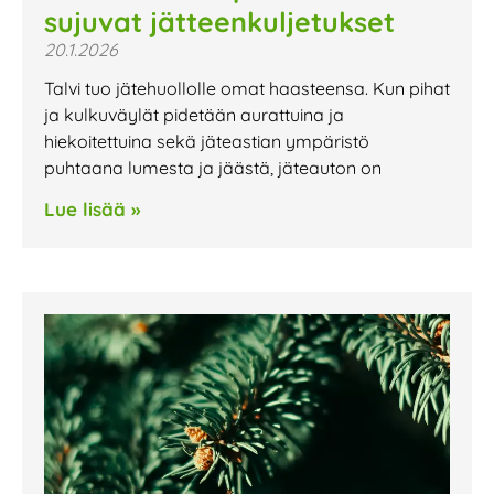
sujuvat jätteenkuljetukset
20.1.2026
Talvi tuo jätehuollolle omat haasteensa. Kun pihat
ja kulkuväylät pidetään aurattuina ja
hiekoitettuina sekä jäteastian ympäristö
puhtaana lumesta ja jäästä, jäteauton on
Lue lisää »