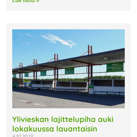
Lue lisää »
Ylivieskan lajittelupiha auki
lokakuussa lauantaisin
6.10.2023