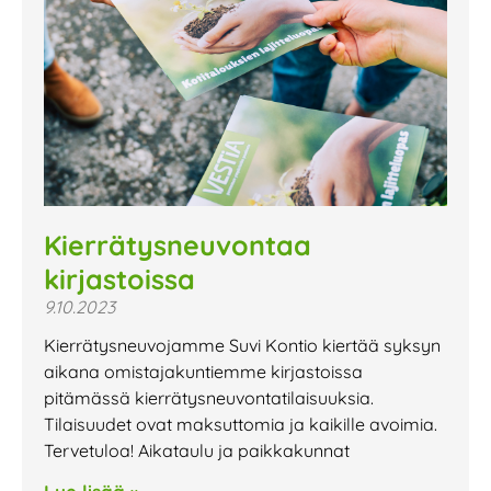
Kierrätysneuvontaa
kirjastoissa
9.10.2023
Kierrätysneuvojamme Suvi Kontio kiertää syksyn
aikana omistajakuntiemme kirjastoissa
pitämässä kierrätysneuvontatilaisuuksia.
Tilaisuudet ovat maksuttomia ja kaikille avoimia.
Tervetuloa! Aikataulu ja paikkakunnat