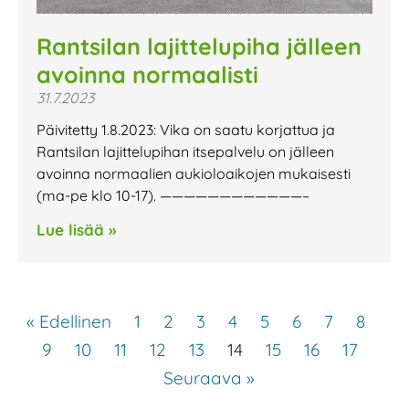
Rantsilan lajittelupiha jälleen
avoinna normaalisti
31.7.2023
Päivitetty 1.8.2023: Vika on saatu korjattua ja
Rantsilan lajittelupihan itsepalvelu on jälleen
avoinna normaalien aukioloaikojen mukaisesti
(ma-pe klo 10-17). ————————————–
Lue lisää »
« Edellinen
1
2
3
4
5
6
7
8
9
10
11
12
13
14
15
16
17
Seuraava »