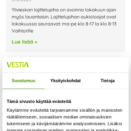
Ylivieskan lajittelupiha on avoinna lokakuun ajan
myös lauantaisin. Lajittelupihan aukioloajat ovat
lokakuussa seuraavat: ma-pe klo 8-17 la klo 8-13
Vaihtorille
Lue lisää »
Jäteastioiden
Suostumus
Yksityiskohdat
Tietoja
tyhjennyspäivissä muutoksia
loka-marraskuussa
28.9.2023
Tämä sivusto käyttää evästeitä
Kannuksen, Sievin ja Toholammin alueen
Käytämme evästeitä tarjoamamme sisällön ja mainosten
jätekuljetusten urakoitsija vaihtuu lokakuun
räätälöimiseen, sosiaalisen median ominaisuuksien
alussa. Urakoitsijan vaihtumisen seurauksena
tukemiseen ja kävijämäärämme analysoimiseen. Lisäksi
jaamme sosiaalisen median, mainosalan ja analytiikka-
jätekuljetusten reitit muuttuvat ja jäteastian