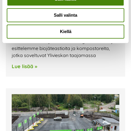
Olemme mukana Ylivieskan
Kauppojen yössä 1.9.
Salli valinta
1.9.2023
Olemme mukana Ylivieskassa perjantaina
Kiellä
1.9.2023 järjestettävässä Kauppojen yössä.
Pisteellämme tarjoamme kierrätysneuvontaa ja
esittelemme biojäteastioita ja kompostoreita,
jotka soveltuvat Ylivieskan taajamassa
Lue lisää »