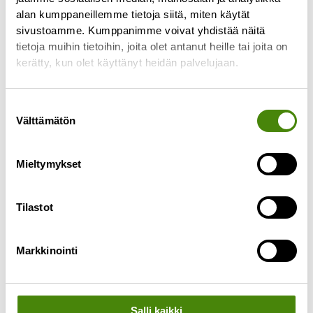
alan kumppaneillemme tietoja siitä, miten käytät
tyhjennyspäivässä tapahtuu
sivustoamme. Kumppanimme voivat yhdistää näitä
Lue lisää »
tietoja muihin tietoihin, joita olet antanut heille tai joita on
kerätty, kun olet käyttänyt heidän palvelujaan.
Suostumuksen
Välttämätön
valinta
Mieltymykset
Tilastot
Markkinointi
Salli kaikki