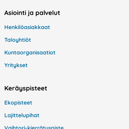
Asiointi ja palvelut
Henkilöasiakkaat
Taloyhtiöt
Kuntaorganisaatiot
Yritykset
Keräyspisteet
Ekopisteet
Lajittelupihat
Vaihtori-kierrätyspiste