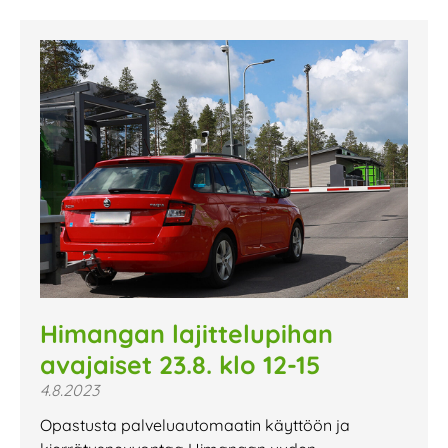
Himangan lajittelupihan
avajaiset 23.8. klo 12-15
4.8.2023
Opastusta palveluautomaatin käyttöön ja