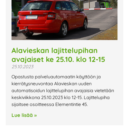
Alavieskan lajittelupihan
avajaiset ke 25.10. klo 12-15
25.10.2023
Opastusta palveluautomaatin käyttöön ja
kierrätysneuvontaa Alavieskan uuden
automatisoidun lajittelupihan avajaisia vietetään
keskiviikkona 25.10.2023 klo 12-15. Lajittelupiha
sijaitsee osoitteessa Elementintie 45.
Lue lisää »