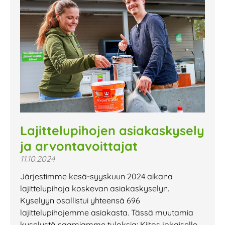
Lajittelupihojen asiakaskysely
ja arvontavoittajat
11.10.2024
Järjestimme kesä-syyskuun 2024 aikana
lajittelupihoja koskevan asiakaskyselyn.
Kyselyyn osallistui yhteensä 696
lajittelupihojemme asiakasta. Tässä muutamia
kyselystä saamiamme tuloksia: Kiitos jokaiselle