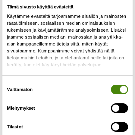
Tämä sivusto käyttää evästeitä
Käytämme evästeitä tarjoamamme sisällön ja mainosten
REKRY: Valvomo-operaattori
räätälöimiseen, sosiaalisen median ominaisuuksien
tukemiseen ja kävijämäärämme analysoimiseen. Lisäksi
29.11.2024
jaamme sosiaalisen median, mainosalan ja analytiikka-
Haemme nyt työntekijää lajittelupihojen
alan kumppaneillemme tietoja siitä, miten käytät
etävalvomoon Ylivieskaan. Työ sisältää
sivustoamme. Kumppanimme voivat yhdistää näitä
lajittelupihojen etävalvontaa, asiakkaiden
tietoja muihin tietoihin, joita olet antanut heille tai joita on
opastusta ja neuvontaa sekä lajittelupihojen
kerätty, kun olet käyttänyt heidän palvelujaan.
toiminnallisuuden seuraamista. Työsuhde on
Lue lisää »
Suostumuksen
Välttämätön
valinta
Mieltymykset
Tilastot