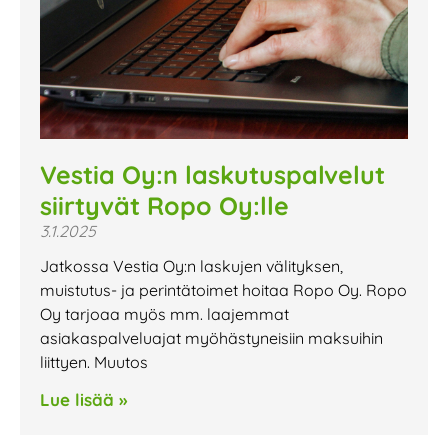
Vestia Oy:n laskutuspalvelut
siirtyvät Ropo Oy:lle
3.1.2025
Jatkossa Vestia Oy:n laskujen välityksen,
muistutus- ja perintätoimet hoitaa Ropo Oy. Ropo
Oy tarjoaa myös mm. laajemmat
asiakaspalveluajat myöhästyneisiin maksuihin
liittyen. Muutos
Lue lisää »