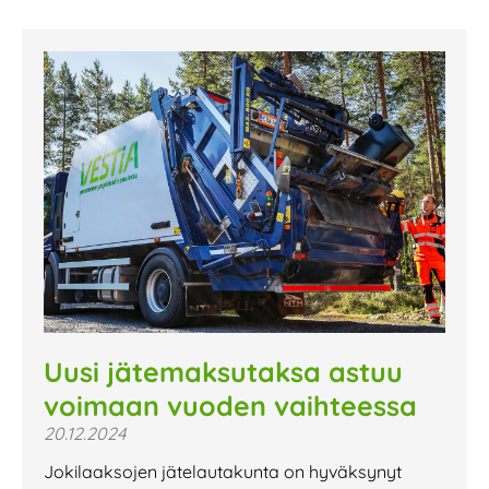
Uusi jätemaksutaksa astuu
voimaan vuoden vaihteessa
20.12.2024
Jokilaaksojen jätelautakunta on hyväksynyt