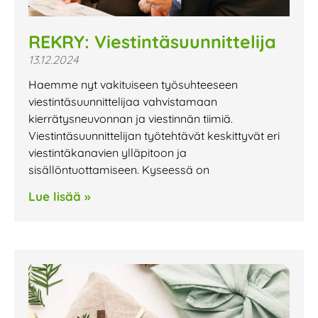
REKRY: Viestintäsuunnittelija
13.12.2024
Haemme nyt vakituiseen työsuhteeseen
viestintäsuunnittelijaa vahvistamaan
kierrätysneuvonnan ja viestinnän tiimiä.
Viestintäsuunnittelijan työtehtävät keskittyvät eri
viestintäkanavien ylläpitoon ja
sisällöntuottamiseen. Kyseessä on
Lue lisää »