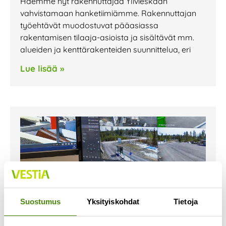
Haemme nyt rakennuttajaa Ylivieskaan
vahvistamaan hanketiimiämme. Rakennuttajan
työehtävät muodostuvat pääasiassa
rakentamisen tilaaja-asioista ja sisältävät mm.
alueiden ja kenttärakenteiden suunnittelua, eri
Lue lisää »
Suostumus
Yksityiskohdat
Tietoja