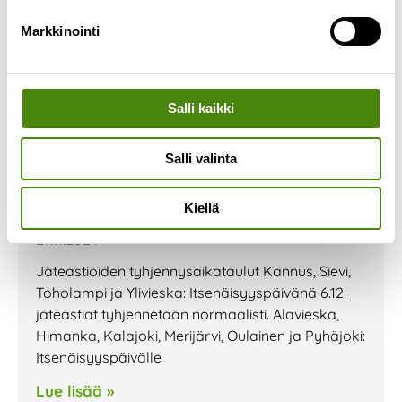
Markkinointi
Salli kaikki
Salli valinta
Itsenäisyyspäiväviikon
Kiellä
jätehuolto ja aukioloajat
27.11.2024
Jäteastioiden tyhjennysaikataulut Kannus, Sievi,
Toholampi ja Ylivieska: Itsenäisyyspäivänä 6.12.
jäteastiat tyhjennetään normaalisti. Alavieska,
Himanka, Kalajoki, Merijärvi, Oulainen ja Pyhäjoki:
Itsenäisyyspäivälle
Lue lisää »