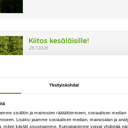
Kiitos kesäläisille!
28.7.2026
Kesä on jälleen ollut Vestian toimipaikoissa ja 
sujuvaa arkea ovat olleet kesäläisemme, jotka ov
ympäristön, turvallisuuden ja viihtyisyyden hyv
Lue lisää »
Yksityiskohdat
itä
mme sisällön ja mainosten räätälöimiseen, sosiaalisen median
iseen. Lisäksi jaamme sosiaalisen median, mainosalan ja analy
, miten käytät sivustoamme. Kumppanimme voivat yhdistää näitä t