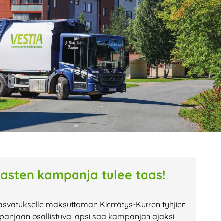
age
Page
Page
tasten kampanja tulee taas!
asvatukselle maksuttoman Kierrätys-Kurren tyhjien
anjaan osallistuva lapsi saa kampanjan ajaksi