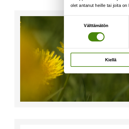
olet antanut heille tai joita o
Suostumuksen
Välttämätön
valinta
Kiellä