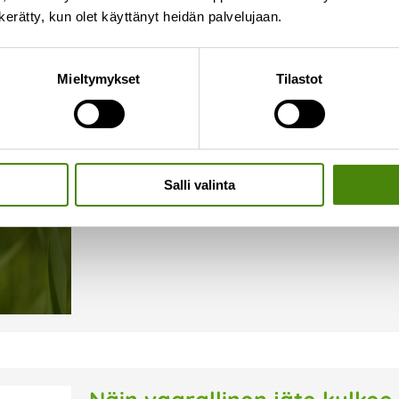
n kerätty, kun olet käyttänyt heidän palvelujaan.
Onko jäteastiallasi ampiaisi
Mieltymykset
Tilastot
16.7.2026
Syksyn lähestyessä ampiaiset hakeutuvat herkäst
alkaa olla niukkaa. Kiukkuiset ampiaiset voivat o
tyhjentäjällekin. Kiinteistönhaltijana vastuullasi 
Salli valinta
Lue lisää »