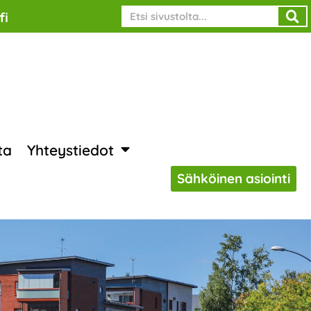
Search
fi
ta
Yhteystiedot
Sähköinen asiointi