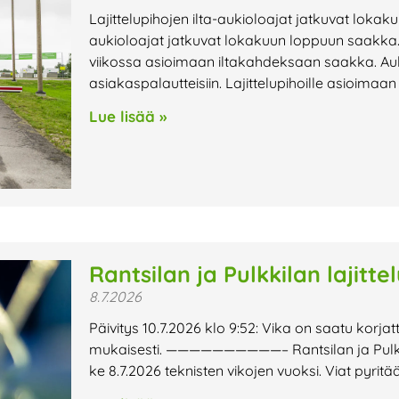
Lajittelupihojen ilta-aukioloajat jatkuvat lokak
aukioloajat jatkuvat lokakuun loppuun saakka. 
viikossa asioimaan iltakahdeksaan saakka. Au
asiakaspalautteisiin. Lajittelupihoille asioimaa
Lue lisää »
Rantsilan ja Pulkkilan lajitte
8.7.2026
Päivitys 10.7.2026 klo 9:52: Vika on saatu korjat
mukaisesti. ——————————– Rantsilan ja Pulkkilan
ke 8.7.2026 teknisten vikojen vuoksi. Viat pyri