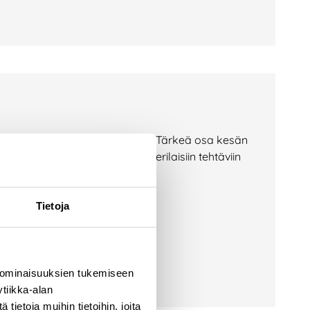
jätekeskuksilla aktiivista aikaa. Tärkeä osa kesän
at tarttuneet monipuolisesti erilaisiin tehtäviin
äksi. Kesän
Tietoja
 ominaisuuksien tukemiseen
tiikka-alan
ietoja muihin tietoihin, joita