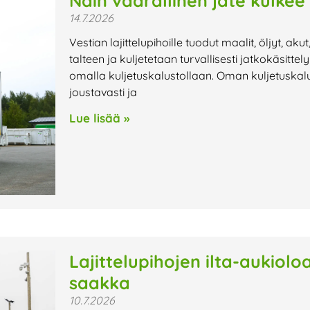
Näin vaarallinen jäte kulkee
14.7.2026
Vestian lajittelupihoille tuodut maalit, öljyt, aku
talteen ja kuljetetaan turvallisesti jatkokäsitte
omalla kuljetuskalustollaan. Oman kuljetuskalu
joustavasti ja
Lue lisää »
Lajittelupihojen ilta-aukiol
saakka
10.7.2026