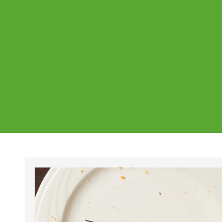
Ajankohtaista
Page
Page
Pa
Tältä sivulta löydät Vestian ajankohtaise
mahdolliset poikkeukset aukioloajoissa j