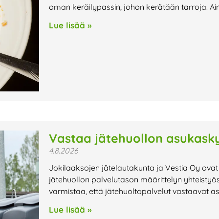
oman keräilypassin, johon kerätään tarroja. Ai
Lue lisää »
Vastaa jätehuollon asukasky
4.8.2026
Jokilaaksojen jätelautakunta ja Vestia Oy ovat
jätehuollon palvelutason määrittelyn yhteistyö
varmistaa, että jätehuoltopalvelut vastaavat a
Lue lisää »