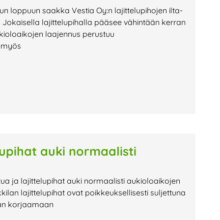
uun loppuun saakka Vestia Oy:n lajittelupihojen ilta-
Jokaisella lajittelupihalla pääsee vähintään kerran
kioloaikojen laajennus perustuu
n myös
lupihat auki normaalisti
tua ja lajittelupihat auki normaalisti aukioloaikojen
 lajittelupihat ovat poikkeuksellisesti suljettuna
tään korjaamaan