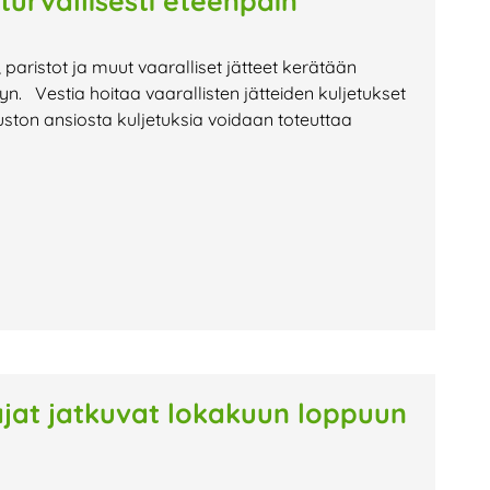
 turvallisesti eteenpäin
t, paristot ja muut vaaralliset jätteet kerätään
lyyn. Vestia hoitaa vaarallisten jätteiden kuljetukset
ston ansiosta kuljetuksia voidaan toteuttaa
oajat jatkuvat lokakuun loppuun