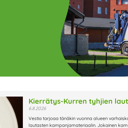
ge
Page
Page
Page
Page
Page
Page
Page
Page
Page
Page
Page
P
Kierrätys-Kurren tyhjien lau
6.8.2026
t uutiset,
Vestia tarjoaa tänäkin vuonna alueen varhaisk
a lähiaikojen
lautasten kampanjamateriaalin. Jokainen kamp