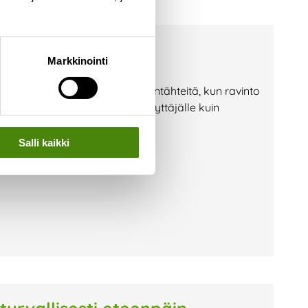
a? — Toimi näin!
Markkinointi
i jäteastioille etsimään ruuantähteitä, kun ravinto
lla vaaraksi niin jäteastian käyttäjälle kuin
on huolehtia, että jäteastiasi on
Salli kaikki