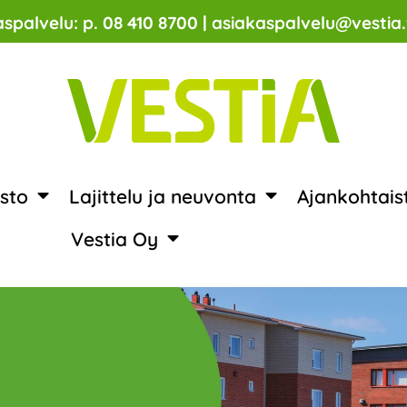
spalvelu: p. 08 410 8700 | asiakaspalvelu@vestia.
sto
Lajittelu ja neuvonta
Ajankohtais
Vestia Oy