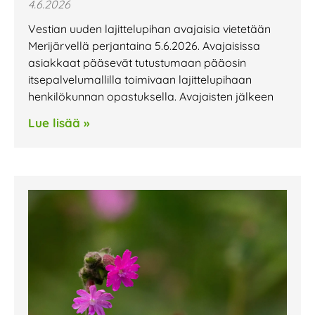
4.6.2026
Vestian uuden lajittelupihan avajaisia vietetään
Merijärvellä perjantaina 5.6.2026. Avajaisissa
asiakkaat pääsevät tutustumaan pääosin
itsepalvelumallilla toimivaan lajittelupihaan
henkilökunnan opastuksella. Avajaisten jälkeen
Lue lisää »