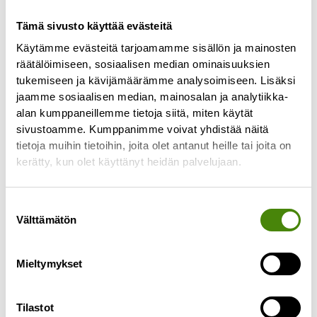
Alavieskan lajittelupihan
Tämä sivusto käyttää evästeitä
henkilökunnan palveluaika
Käytämme evästeitä tarjoamamme sisällön ja mainosten
muuttuu
räätälöimiseen, sosiaalisen median ominaisuuksien
tukemiseen ja kävijämäärämme analysoimiseen. Lisäksi
8.6.2026
jaamme sosiaalisen median, mainosalan ja analytiikka-
Alavieskan lajittelupihan henkilökunnan
alan kumppaneillemme tietoja siitä, miten käytät
palveluaika muuttuu 15.6.2026 alkaen. Jatkossa
sivustoamme. Kumppanimme voivat yhdistää näitä
henkilökuntaa on paikalla vain parillisilla viikoilla
tietoja muihin tietoihin, joita olet antanut heille tai joita on
keskiviikkoisin klo 10–12. Aiemmin henkilökuntaa
kerätty, kun olet käyttänyt heidän palvelujaan.
on
Lue lisää »
Suostumuksen
Välttämätön
valinta
Mieltymykset
Tilastot