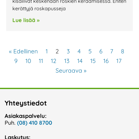
kisailivat keskenään roskien keräämisessä. Eniten
kerättyjä roskapusseja
Lue lisää »
« Edellinen
1
2
3
4
5
6
7
8
9
10
11
12
13
14
15
16
17
Seuraava »
Yhteystiedot
Asiakaspalvelu:
Puh.
(08) 410 8700
Laskutus: