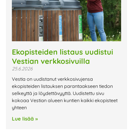
Ekopisteiden listaus uudistui
Vestian verkkosivuilla
25.6.2026
Vestia on uudistanut verkkosivujensa
ekopisteiden listauksen parantaakseen tiedon
selkeyttä ja löydettävyyttä. Uudistettu sivu
kokoaa Vestian alueen kuntien kaikki ekopisteet
yhteen
Lue lisää »