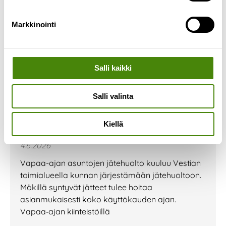
Markkinointi
Salli kaikki
Salli valinta
Vapaa-ajan kiinteistöjen
Kiellä
jätehuolto
4.6.2026
Vapaa-ajan asuntojen jätehuolto kuuluu Vestian
toimialueella kunnan järjestämään jätehuoltoon.
Mökillä syntyvät jätteet tulee hoitaa
asianmukaisesti koko käyttökauden ajan.
Vapaa‑ajan kiinteistöillä