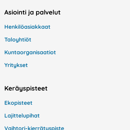
Asiointi ja palvelut
Henkilöasiakkaat
Taloyhtiöt
Kuntaorganisaatiot
Yritykset
Keräyspisteet
Ekopisteet
Lajittelupihat
Vaihtori-kierrätyspiste