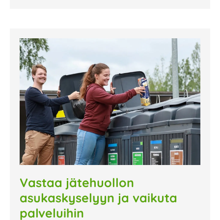
Vastaa jätehuollon
asukaskyselyyn ja vaikuta
palveluihin