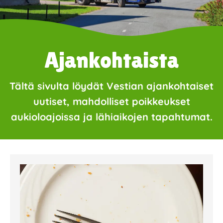
Ajankohtaista
Tältä sivulta löydät Vestian ajankohtaiset
uutiset, mahdolliset poikkeukset
aukioloajoissa ja lähiaikojen tapahtumat.
Page
Page
Page
Page
Page
Page
Page
Page
Page
Page
Page
Page
Page
Page
Page
Page
Pa