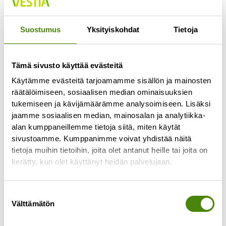
Jokaisella lajittelupihalla pääsee vähintään
kerran viikossa
Suostumus
Yksityiskohdat
Tietoja
Lue lisää »
Tämä sivusto käyttää evästeitä
Käytämme evästeitä tarjoamamme sisällön ja mainosten
räätälöimiseen, sosiaalisen median ominaisuuksien
tukemiseen ja kävijämäärämme analysoimiseen. Lisäksi
jaamme sosiaalisen median, mainosalan ja analytiikka-
alan kumppaneillemme tietoja siitä, miten käytät
sivustoamme. Kumppanimme voivat yhdistää näitä
tietoja muihin tietoihin, joita olet antanut heille tai joita on
kerätty, kun olet käyttänyt heidän palvelujaan.
Suostumuksen
Välttämätön
valinta