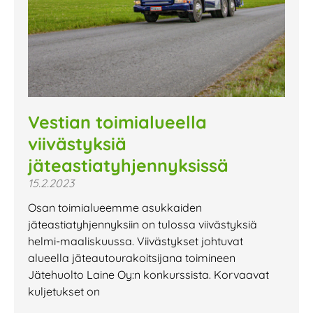
Vestian toimialueella
viivästyksiä
jäteastiatyhjennyksissä
15.2.2023
Osan toimialueemme asukkaiden
jäteastiatyhjennyksiin on tulossa viivästyksiä
helmi-maaliskuussa. Viivästykset johtuvat
alueella jäteautourakoitsijana toimineen
Jätehuolto Laine Oy:n konkurssista. Korvaavat
kuljetukset on