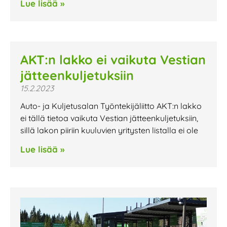
Lue lisää »
AKT:n lakko ei vaikuta Vestian
jätteenkuljetuksiin
15.2.2023
Auto- ja Kuljetusalan Työntekijäliitto AKT:n lakko
ei tällä tietoa vaikuta Vestian jätteenkuljetuksiin,
sillä lakon piiriin kuuluvien yritysten listalla ei ole
Lue lisää »