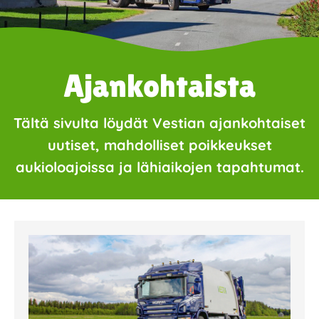
Ajankohtaista
Tältä sivulta löydät Vestian ajankohtaiset
uutiset, mahdolliset poikkeukset
aukioloajoissa ja lähiaikojen tapahtumat.
Page
Page
Page
Page
Page
Page
Page
Page
Page
Page
Page
Page
Page
Page
Page
Page
Pa