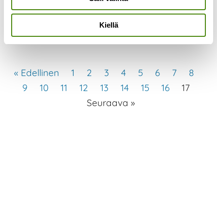
työn alla ja sen lisäksi on
Lue lisää »
Kiellä
« Edellinen
1
2
3
4
5
6
7
8
9
10
11
12
13
14
15
16
17
Seuraava »