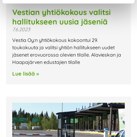
Vestian yhtiökokous valitsi
hallitukseen uusia jäseniä
7.6.2023
Vestia Oy:n yhtiökokous kokoontui 29.
toukokuuta ja valitsi yhtiön hallitukseen uudet
jäsenet erovuorossa olevien tilalle. Alavieskan ja
Haapajärven edustajien tilalle
Lue lisää »