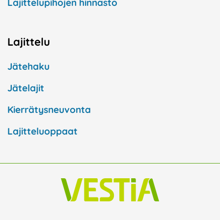
Lajittelupihojen hinnasto
Lajittelu
Jätehaku
Jätelajit
Kierrätysneuvonta
Lajitteluoppaat
F
I
L