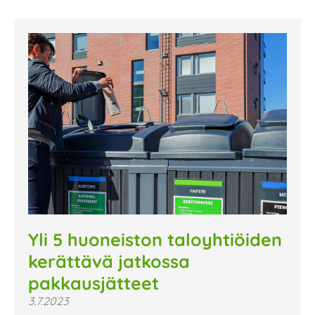
Yli 5 huoneiston taloyhtiöiden
kerättävä jatkossa
pakkausjätteet
3.7.2023