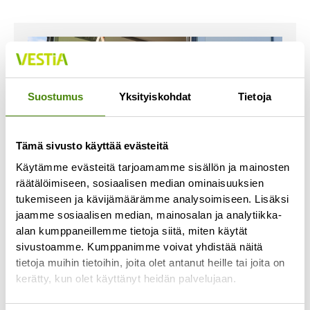
Suostumus
Yksityiskohdat
Tietoja
Tämä sivusto käyttää evästeitä
Käytämme evästeitä tarjoamamme sisällön ja mainosten
räätälöimiseen, sosiaalisen median ominaisuuksien
tukemiseen ja kävijämäärämme analysoimiseen. Lisäksi
jaamme sosiaalisen median, mainosalan ja analytiikka-
alan kumppaneillemme tietoja siitä, miten käytät
Jäteastioiden toimituksissa
sivustoamme. Kumppanimme voivat yhdistää näitä
viivästyksiä
tietoja muihin tietoihin, joita olet antanut heille tai joita on
21.6.2023
kerätty, kun olet käyttänyt heidän palvelujaan.
Jäteastiatoimituksemme ovat ruuhkautuneet ja