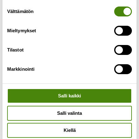
toimituksissa tulee olemaan viivästyksiä kesän
Suostumuksen
ajan. Meille tulleiden jäteastiatilausten määrä on
Välttämätön
valinta
moninkertaistunut kesäkuussa. Syynä tähän on
Lue lisää »
Mieltymykset
Tilastot
Markkinointi
Salli kaikki
Salli valinta
Kiellä