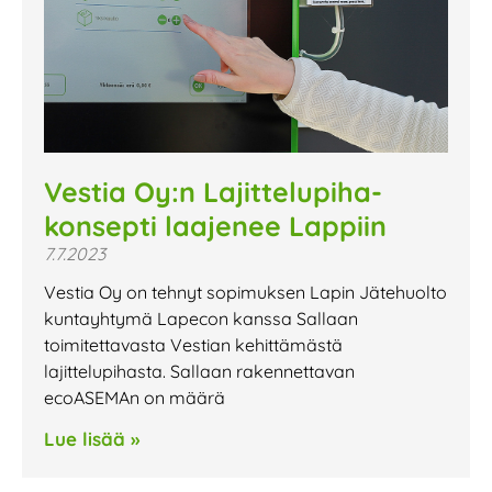
Vestia Oy:n Lajittelupiha-
konsepti laajenee Lappiin
7.7.2023
Vestia Oy on tehnyt sopimuksen Lapin Jätehuolto
kuntayhtymä Lapecon kanssa Sallaan
toimitettavasta Vestian kehittämästä
lajittelupihasta. Sallaan rakennettavan
ecoASEMAn on määrä
Lue lisää »