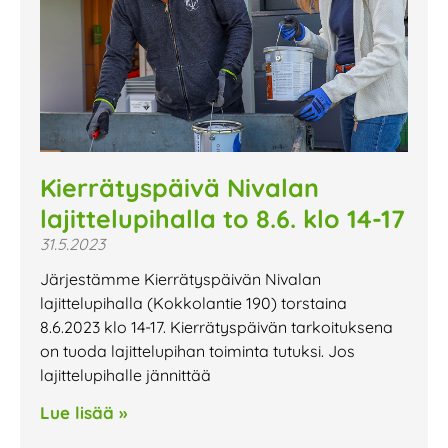
Kierrätyspäivä Nivalan
lajittelupihalla to 8.6. klo 14-17
31.5.2023
Järjestämme Kierrätyspäivän Nivalan
lajittelupihalla (Kokkolantie 190) torstaina
8.6.2023 klo 14-17. Kierrätyspäivän tarkoituksena
on tuoda lajittelupihan toiminta tutuksi. Jos
lajittelupihalle jännittää
Lue lisää »