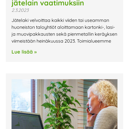
jätelain vaatimuksiin
2.3.2023
Jätelaki velvoittaa kaikki viiden tai useamman
huoneiston taloyhtiöt aloittamaan kartonki-, lasi-
ja muovipakkausten sekä pienmetallin keräyksen
viimeistään heinäkuussa 2023. Toimialueemme
Lue lisää »