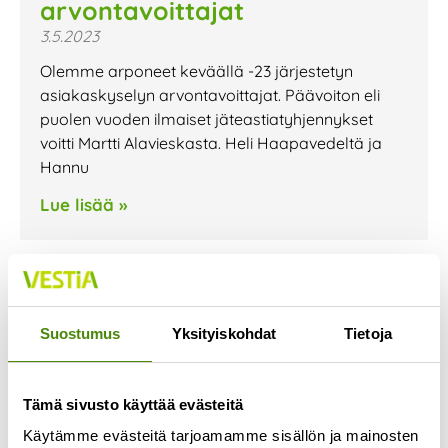
arvontavoittajat
3.5.2023
Olemme arponeet keväällä -23 järjestetyn
asiakaskyselyn arvontavoittajat. Päävoiton eli
puolen vuoden ilmaiset jäteastiatyhjennykset
voitti Martti Alavieskasta. Heli Haapavedeltä ja
Hannu
Lue lisää »
Suostumus
Yksityiskohdat
Tietoja
Tämä sivusto käyttää evästeitä
Käytämme evästeitä tarjoamamme sisällön ja mainosten