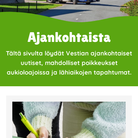
Ajankohtaista
Tältä sivulta löydät Vestian ajankohtaiset
uutiset, mahdolliset poikkeukset
aukioloajoissa ja lähiaikojen tapahtumat.
Page
Page
Page
Page
Page
Page
Page
Page
Page
Page
Page
Page
Page
Page
Page
Page
Pa