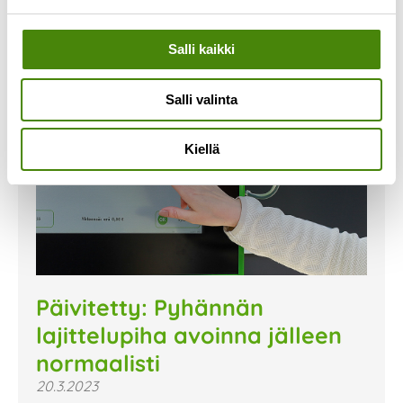
Salli kaikki
Salli valinta
Kiellä
Päivitetty: Pyhännän
lajittelupiha avoinna jälleen
normaalisti
20.3.2023