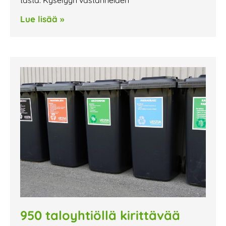
Lue lisää »
950 taloyhtiöllä kirittävää