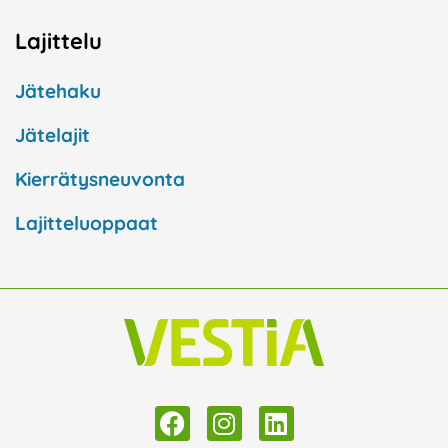
Lajittelu
Jätehaku
Jätelajit
Kierrätysneuvonta
Lajitteluoppaat
F
I
L
a
n
i
c
s
n