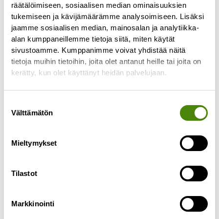
räätälöimiseen, sosiaalisen median ominaisuuksien
tukemiseen ja kävijämäärämme analysoimiseen. Lisäksi
jaamme sosiaalisen median, mainosalan ja analytiikka-
alan kumppaneillemme tietoja siitä, miten käytät
sivustoamme. Kumppanimme voivat yhdistää näitä
tietoja muihin tietoihin, joita olet antanut heille tai joita on
PÄIVITETTY:
kerätty, kun olet käyttänyt heidän palvelujaan.
Puhelinasiakaspalvelu toimii
jälleen normaalisti
Suostumuksen
Välttämätön
27.4.2023
valinta
Päivitetty 27.4.2023 klo 10.55: Puhelinlinjamme
toimivat jälleen ja palvelemme normaalien
Mieltymykset
aukioloaikojen mukaisesti ma-pe klo 8-15.30.
———————————— Puhelinasiakaspalvelumme
Tilastot
ei toimi tällä
Lue lisää »
Markkinointi