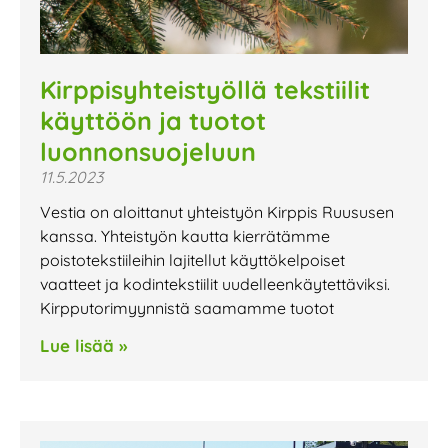
Kirppisyhteistyöllä tekstiilit
käyttöön ja tuotot
luonnonsuojeluun
11.5.2023
Vestia on aloittanut yhteistyön Kirppis Ruususen
kanssa. Yhteistyön kautta kierrätämme
poistotekstiileihin lajitellut käyttökelpoiset
vaatteet ja kodintekstiilit uudelleenkäytettäviksi.
Kirpputorimyynnistä saamamme tuotot
Lue lisää »