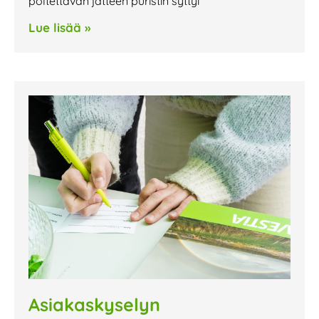
poltettavan jätteen puristin syttyi
Lue lisää »
Asiakaskyselyn