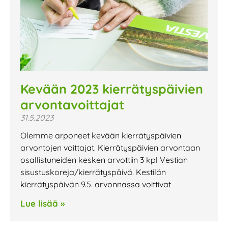
Kevään 2023 kierrätyspäivien
arvontavoittajat
31.5.2023
Olemme arponeet kevään kierrätyspäivien
arvontojen voittajat. Kierrätyspäivien arvontaan
osallistuneiden kesken arvottiin 3 kpl Vestian
sisustuskoreja/kierrätyspäivä. Kestilän
kierrätyspäivän 9.5. arvonnassa voittivat
Lue lisää »