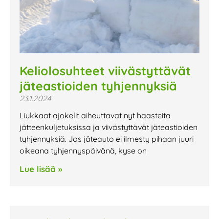
Keliolosuhteet viivästyttävät
jäteastioiden tyhjennyksiä
23.1.2024
Liukkaat ajokelit aiheuttavat nyt haasteita
jätteenkuljetuksissa ja viivästyttävät jäteastioiden
tyhjennyksiä. Jos jäteauto ei ilmesty pihaan juuri
oikeana tyhjennyspäivänä, kyse on
Lue lisää »