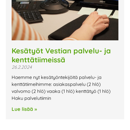
Kesätyöt Vestian palvelu- ja
kenttätiimeissä
26.2.2024
Haemme nyt kesätyöntekijöitä palvelu- ja
kenttätiimeihimme: asiakaspalvelu (2 hlö)
valvomo (2 hlö) vaaka (1 hlö) kenttätyö (1 hlö)
Haku palvelutiimin
Lue lisää »