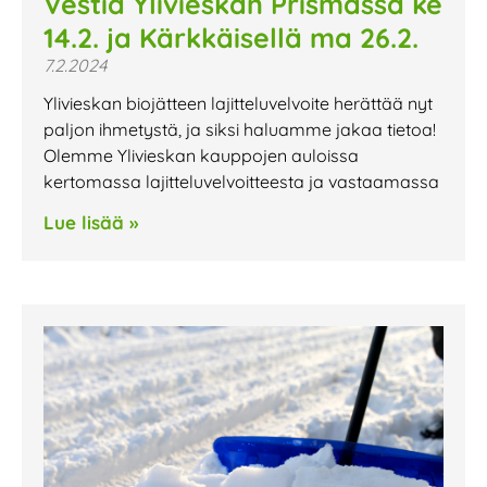
Vestia Ylivieskan Prismassa ke
14.2. ja Kärkkäisellä ma 26.2.
7.2.2024
Ylivieskan biojätteen lajitteluvelvoite herättää nyt
paljon ihmetystä, ja siksi haluamme jakaa tietoa!
Olemme Ylivieskan kauppojen auloissa
kertomassa lajitteluvelvoitteesta ja vastaamassa
Lue lisää »