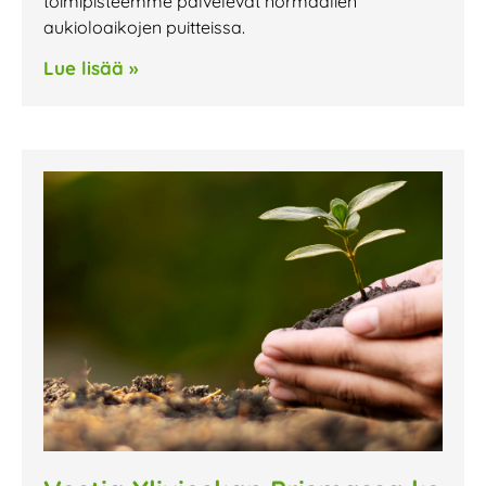
toimipisteemme palvelevat normaalien
aukioloaikojen puitteissa.
Lue lisää »