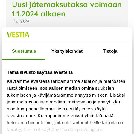
Uusi jätemaksutaksa voimaan
1.1.2024 alkaen
2.1.2024
Uusi jätemaksutaksa on astunut voimaan 1.1.2024.
Uusi taksa ja sen mukaiset hinnat on nyt päivitetty
verkkosivujemme hinnastoon. Voit tutustua niihin
Suostumus
Yksityiskohdat
Tietoja
Lue lisää »
Tämä sivusto käyttää evästeitä
Käytämme evästeitä tarjoamamme sisällön ja mainosten
räätälöimiseen, sosiaalisen median ominaisuuksien
tukemiseen ja kävijämäärämme analysoimiseen. Lisäksi
jaamme sosiaalisen median, mainosalan ja analytiikka-
alan kumppaneillemme tietoja siitä, miten käytät
sivustoamme. Kumppanimme voivat yhdistää näitä
tietoja muihin tietoihin, joita olet antanut heille tai joita on
kerätty, kun olet käyttänyt heidän palvelujaan.