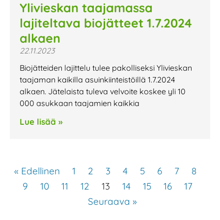
Ylivieskan taajamassa
lajiteltava biojätteet 1.7.2024
alkaen
22.11.2023
Biojätteiden lajittelu tulee pakolliseksi Ylivieskan
taajaman kaikilla asuinkiinteistöillä 1.7.2024
alkaen. Jätelaista tuleva velvoite koskee yli 10
000 asukkaan taajamien kaikkia
Lue lisää »
« Edellinen
1
2
3
4
5
6
7
8
9
10
11
12
13
14
15
16
17
Seuraava »