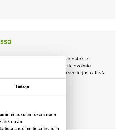
issa
yn aikana omistajakuntiemme kirjastoissa
uudet ovat maksuttomia ja kaikille avoimia.
rjasto: ke 30.8. klo 18 Pyhäjärven kirjasto: ti 5.9.
Tietoja
 ominaisuuksien tukemiseen
tiikka-alan
ietoja muihin tietoihin, joita