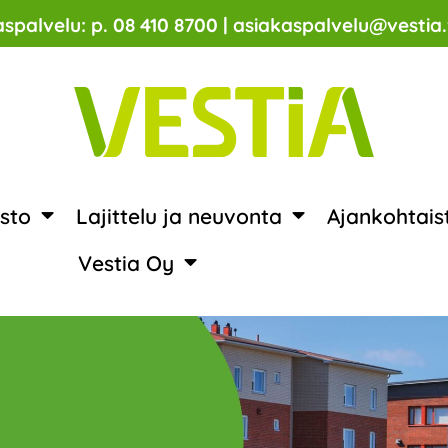
spalvelu: p. 08 410 8700 | asiakaspalvelu@vestia.
sto
Lajittelu ja neuvonta
Ajankohtais
Vestia Oy