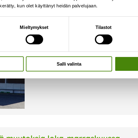
n kerätty, kun olet käyttänyt heidän palvelujaan.
Ylivieskan lajittelupiha auki
Mieltymykset
Tilastot
6.10.2023
Ylivieskan lajittelupiha on avoinna lokakuun aja
lokakuussa seuraavat: ma-pe klo 8-17 la klo 8
aukioloaikojen mukaisesti. Raskaan kaluston 
Salli valinta
Lue lisää »