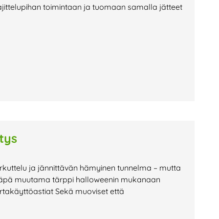
ajittelupihan toimintaan ja tuomaan samalla jätteet
tys
erkuttelu ja jännittävän hämyinen tunnelma – mutta
 Tässäpä muutama tärppi halloweenin mukanaan
ertakäyttöastiat Sekä muoviset että