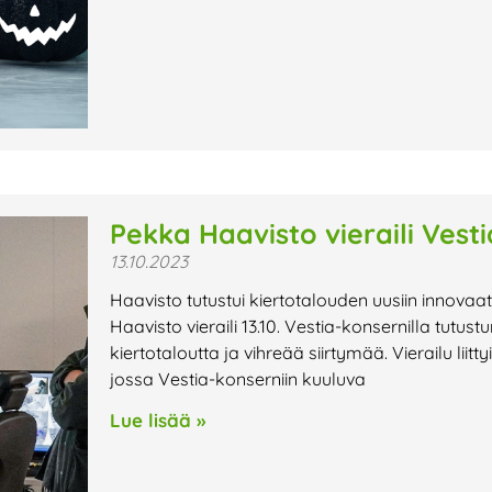
Pekka Haavisto vieraili Vestia
13.10.2023
Haavisto tutustui kiertotalouden uusiin innova
Haavisto vieraili 13.10. Vestia-konsernilla tutus
kiertotaloutta ja vihreää siirtymää. Vierailu lii
jossa Vestia-konserniin kuuluva
Lue lisää »