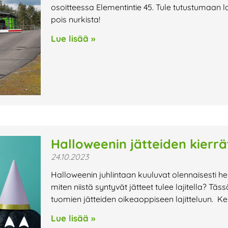
osoitteessa Elementintie 45. Tule tutustumaan l
pois nurkista!
Lue lisää »
Halloweenin jätteiden kierrä
24.10.2023
Halloweenin juhlintaan kuuluvat olennaisesti h
miten niistä syntyvät jätteet tulee lajitella?
tuomien jätteiden oikeaoppiseen lajitteluun. K
Lue lisää »