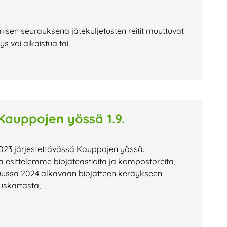
misen seurauksena jätekuljetusten reitit muuttuvat
 voi aikaistua tai
auppojen yössä 1.9.
023 järjestettävässä Kauppojen yössä.
esittelemme biojäteastioita ja kompostoreita,
uussa 2024 alkavaan biojätteen keräykseen.
uskartasta,