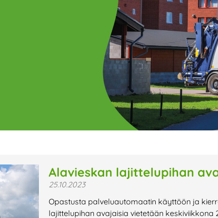
ge
Page
Page
Page
Page
Page
Page
Page
Page
Page
Page
Page
P
Alavieskan lajittelupihan avaj
25.10.2023
t uutiset,
Opastusta palveluautomaatin käyttöön ja kier
a lähiaikojen
lajittelupihan avajaisia vietetään keskiviikkona 2