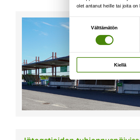
olet antanut heille tai joita o
Suostumuksen
Välttämätön
valinta
Kiellä