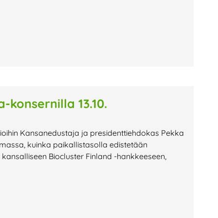
-konsernilla 13.10.
atioihin Kansanedustaja ja presidenttiehdokas Pekka
tumassa, kuinka paikallistasolla edistetään
ttyi kansalliseen Biocluster Finland -hankkeeseen,