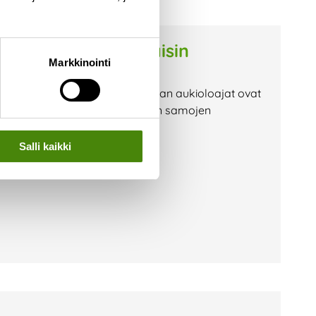
 lokakuussa lauantaisin
Markkinointi
n myös lauantaisin. Lajittelupihan aukioloajat ovat
-13 Vaihtorille pääsee asioimaan samojen
vaaka-asema on lauantaisin
Salli kaikki