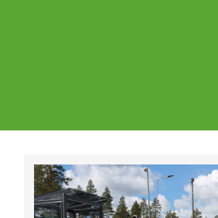
Ajankohtaista
Page
Page
Pa
Tältä sivulta löydät Vestian ajankohtaise
mahdolliset poikkeukset aukioloajoissa j