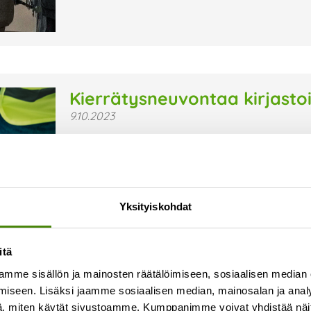
Kierrätysneuvontaa kirjasto
9.10.2023
Kierrätysneuvojamme Suvi Kontio kiertää syks
pitämässä kierrätysneuvontatilaisuuksia. Tilais
Tervetuloa! Aikataulu ja paikkakunnat Pyhäjoen ki
Lue lisää »
Yksityiskohdat
itä
mme sisällön ja mainosten räätälöimiseen, sosiaalisen median
iseen. Lisäksi jaamme sosiaalisen median, mainosalan ja analy
, miten käytät sivustoamme. Kumppanimme voivat yhdistää näitä t