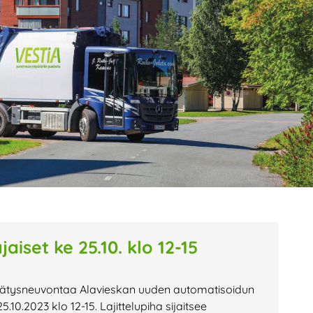
age
Page
Page
aiset ke 25.10. klo 12-15
rätysneuvontaa Alavieskan uuden automatisoidun
5.10.2023 klo 12-15. Lajittelupiha sijaitsee