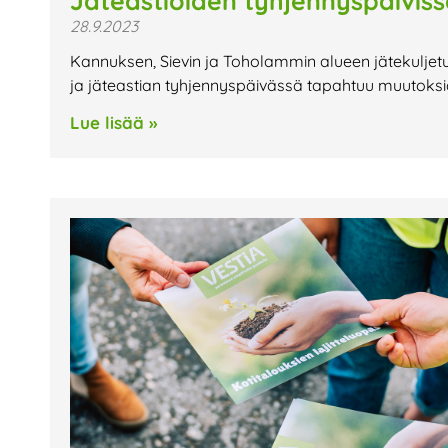
Jäteastioiden tyhjennyspäivis
28.9.2023
Kannuksen, Sievin ja Toholammin alueen jätekuljetus
ja jäteastian tyhjennyspäivässä tapahtuu muutoksia
Lue lisää »