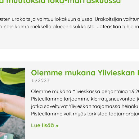
sä muutoksia loka-marraskuussa
ten urakoitsija vaihtuu lokakuun alussa. Urakoitsijan vaihtu
 noin kolmanneksella alueen asukkaista. Jäteastian tyhjennys
Olemme mukana Ylivieskan K
1.9.2023
Olemme mukana Ylivieskassa perjantaina 1.9.2
Pisteellämme tarjoamme kierrätysneuvontaa ja 
jotka soveltuvat Ylivieskan taajamassa heinäk
Pisteellämme voit myös tarkistaa taajamaraja
Lue lisää »