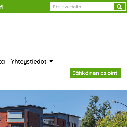
Search
fi
ta
Yhteystiedot
Sähköinen asiointi