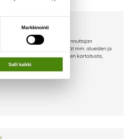
Markkinointi
stamaan hanketiimiämme. Rakennuttajan
n tilaaja-asioista ja sisältävät mm. alueiden ja
lojen yhdistämistä, tilaajatarpeen kartoitusta,
 aikataulutusta.
Salli kaikki