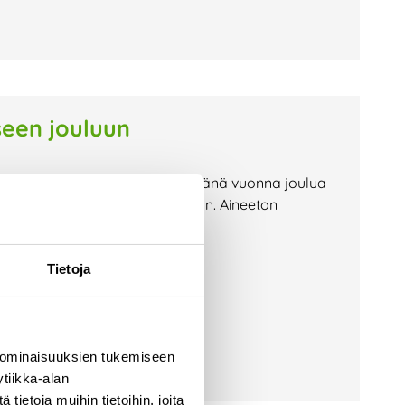
seen jouluun
 tarpeeksi ja haluaisit viettää tänä vuonna joulua
nkkejä ekologisempaan jouluun. Aineeton
loa saajalleen, mutta eivät jää
Tietoja
 ominaisuuksien tukemiseen
tiikka-alan
ietoja muihin tietoihin, joita