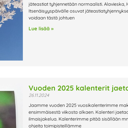
jäteastiat tyhjennetään normaalisti. Alavieska, 
Itsenäisyyspäivälle osuvat jäteastiatyhjennyks
voidaan tästä johtuen
Lue lisää »
Vuoden 2025 kalenterit jaet
26.11.2024
Jaamme vuoden 2025 vuosikalenterimme maksu
ensimmäisestä viikosta alkaen. Kalenteri jaetaan
ilmaisjakelua. Kalenterimme pitää sisällään mm. 
ohjeita toimipisteillämme