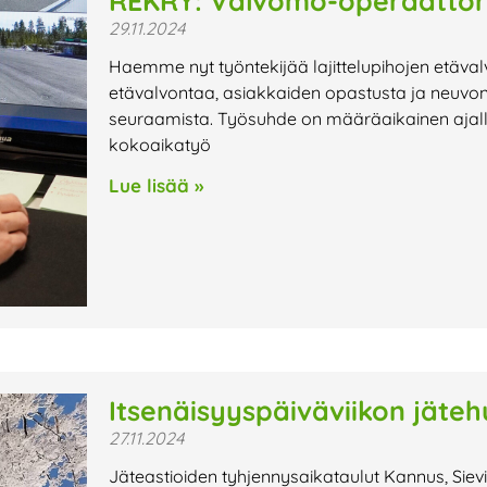
REKRY: Valvomo-operaattor
29.11.2024
Haemme nyt työntekijää lajittelupihojen etäval
etävalvontaa, asiakkaiden opastusta ja neuvont
seuraamista. Työsuhde on määräaikainen ajal
kokoaikatyö
Lue lisää »
Itsenäisyyspäiväviikon jäteh
27.11.2024
Jäteastioiden tyhjennysaikataulut Kannus, Sievi,