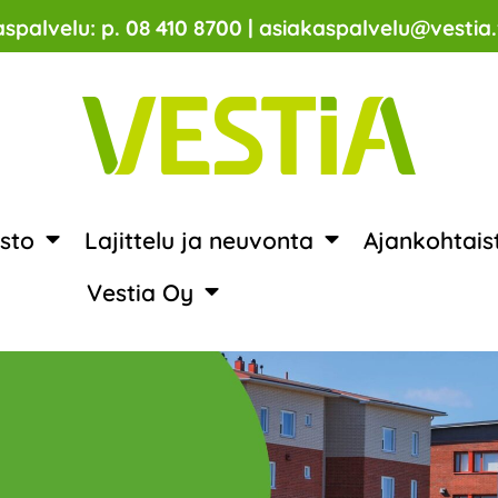
spalvelu: p. 08 410 8700 | asiakaspalvelu@vestia.
sto
Lajittelu ja neuvonta
Ajankohtais
Vestia Oy