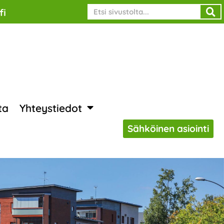
Search
fi
ta
Yhteystiedot
Sähköinen asiointi