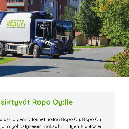
age
Page
Page
 siirtyvät Ropo Oy:lle
tutus- ja perintätoimet hoitaa Ropo Oy. Ropo Oy
 myöhästyneisiin maksuihin liittyen. Muutos ei