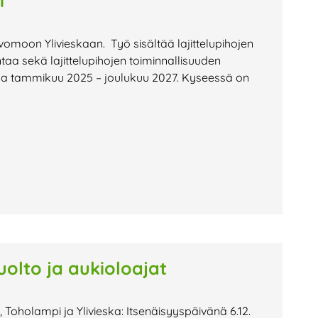
i
vomoon Ylivieskaan. Työ sisältää lajittelupihojen
aa sekä lajittelupihojen toiminnallisuuden
la tammikuu 2025 – joulukuu 2027. Kyseessä on
uolto ja aukioloajat
 Toholampi ja Ylivieska: Itsenäisyyspäivänä 6.12.