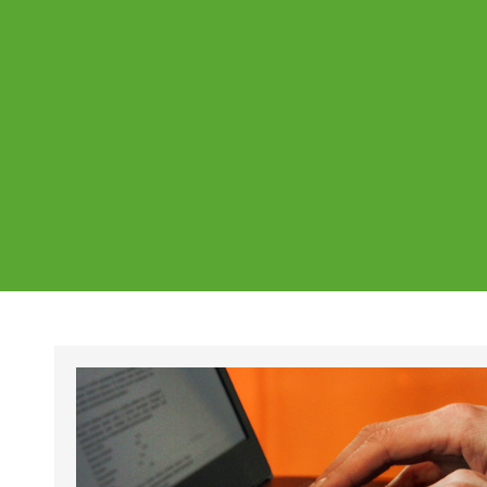
Ajankohtaista
Page
Page
Pa
Tältä sivulta löydät Vestian ajankohtaise
mahdolliset poikkeukset aukioloajoissa j