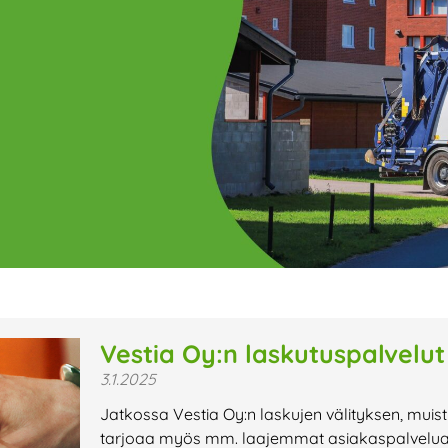
ge
Page
Page
Page
Page
Page
Page
Page
Page
Page
Page
Page
P
Vestia Oy:n laskutuspalvelut
3.1.2025
t uutiset,
Jatkossa Vestia Oy:n laskujen välityksen, muis
a lähiaikojen
tarjoaa myös mm. laajemmat asiakaspalveluajat