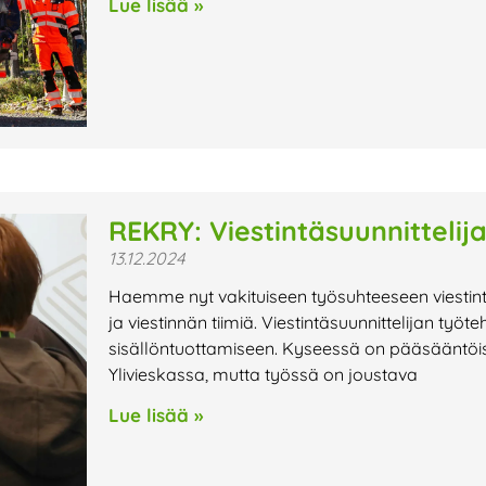
Lue lisää »
REKRY: Viestintäsuunnittelij
13.12.2024
Haemme nyt vakituiseen työsuhteeseen viestin
ja viestinnän tiimiä. Viestintäsuunnittelijan työt
sisällöntuottamiseen. Kyseessä on pääsääntöise
Ylivieskassa, mutta työssä on joustava
Lue lisää »