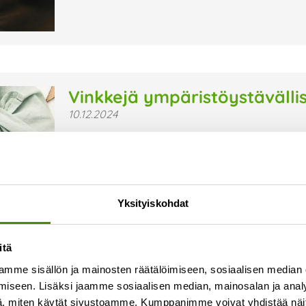
Vinkkejä ympäristöystävälli
10.12.2024
Tuntuuko sinustakin, että tavaraa ja krääsää on
hieman ympäristöystävällisemmin? Tässäpä vi
joululahjakortti Aineettomat lahjakortit tuovat i
Lue lisää »
Yksityiskohdat
itä
mme sisällön ja mainosten räätälöimiseen, sosiaalisen median
iseen. Lisäksi jaamme sosiaalisen median, mainosalan ja analy
, miten käytät sivustoamme. Kumppanimme voivat yhdistää näitä t