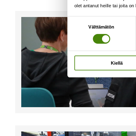
olet antanut heille tai joita o
Suostumuksen
Välttämätön
valinta
Kiellä