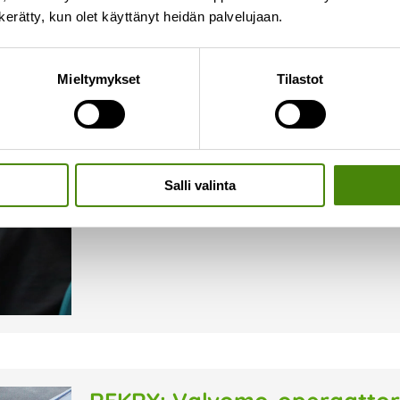
n kerätty, kun olet käyttänyt heidän palvelujaan.
REKRY: Rakennuttaja
Mieltymykset
Tilastot
4.12.2024
Haemme nyt rakennuttajaa Ylivieskaan vahvi
työehtävät muodostuvat pääasiassa rakentamise
kenttärakenteiden suunnittelua, eri suunnittelua
suunnittelun ja rakentamisen koordinointia sekä
Salli valinta
Lue lisää »