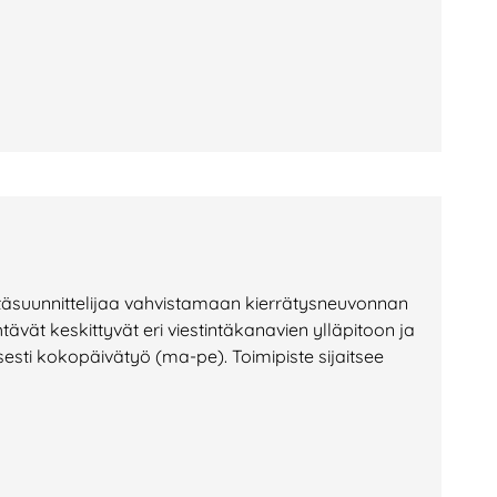
a
täsuunnittelijaa vahvistamaan kierrätysneuvonnan
ehtävät keskittyvät eri viestintäkanavien ylläpitoon ja
sti kokopäivätyö (ma-pe). Toimipiste sijaitsee