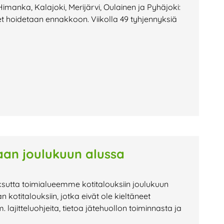
Himanka, Kalajoki, Merijärvi, Oulainen ja Pyhäjoki:
et hoidetaan ennakkoon. Viikolla 49 tyhjennyksiä
aan joulukuun alussa
tta toimialueemme kotitalouksiin joulukuun
 kotitalouksiin, jotka eivät ole kieltäneet
lajitteluohjeita, tietoa jätehuollon toiminnasta ja