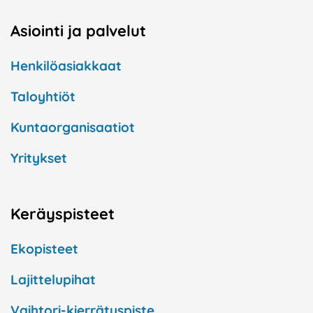
Asiointi ja palvelut
Henkilöasiakkaat
Taloyhtiöt
Kuntaorganisaatiot
Yritykset
Keräyspisteet
Ekopisteet
Lajittelupihat
Vaihtori-kierrätyspiste