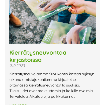
Kierrätysneuvontaa
kirjastoissa
9.10.2023
Kierrätysneuvojamme Suvi Kontio kiertää syksyn
aikana omistajakuntiemme kirjastoissa
pitämässä kierrätysneuvontatilaisuuksia.
Tilaisuudet ovat maksuttomia ja kaikille avoimia.
Tervetuloa! Aikataulu ja paikkakunnat