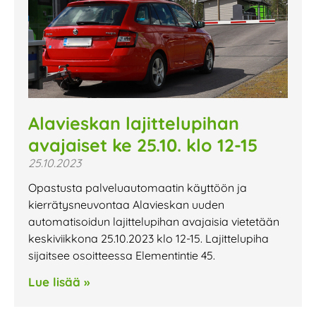
Alavieskan lajittelupihan
avajaiset ke 25.10. klo 12-15
25.10.2023
Opastusta palveluautomaatin käyttöön ja
kierrätysneuvontaa Alavieskan uuden
automatisoidun lajittelupihan avajaisia vietetään
keskiviikkona 25.10.2023 klo 12-15. Lajittelupiha
sijaitsee osoitteessa Elementintie 45.
Lue lisää »