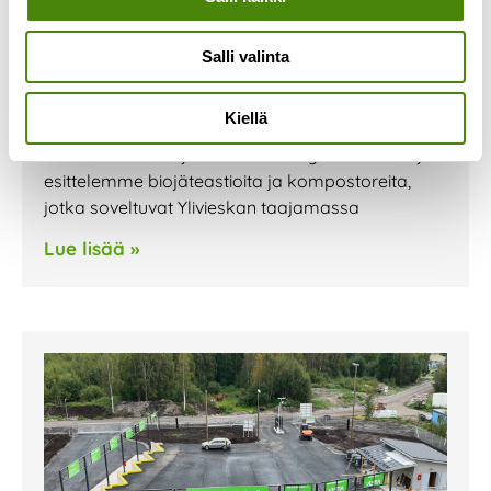
Olemme mukana Ylivieskan
Kauppojen yössä 1.9.
Salli valinta
1.9.2023
Olemme mukana Ylivieskassa perjantaina
Kiellä
1.9.2023 järjestettävässä Kauppojen yössä.
Pisteellämme tarjoamme kierrätysneuvontaa ja
esittelemme biojäteastioita ja kompostoreita,
jotka soveltuvat Ylivieskan taajamassa
Lue lisää »