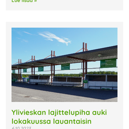
Lue lisää »
Ylivieskan lajittelupiha auki
lokakuussa lauantaisin
6.10.2023