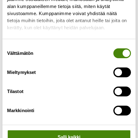
alan kumppaneillemme tietoja siitä, miten käytät
tyhjennyspäivässä tapahtuu
sivustoamme. Kumppanimme voivat yhdistää näitä
Lue lisää »
tietoja muihin tietoihin, joita olet antanut heille tai joita on
kerätty, kun olet käyttänyt heidän palvelujaan.
Suostumuksen
Välttämätön
valinta
Mieltymykset
Tilastot
Markkinointi
Salli kaikki