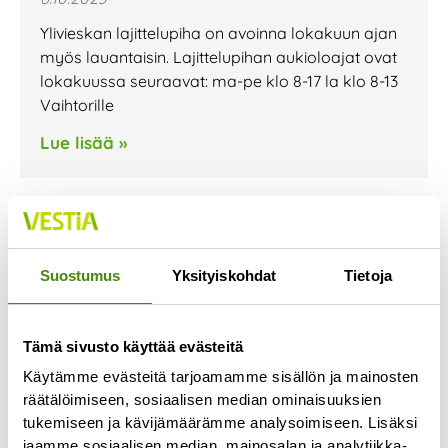
Ylivieskan lajittelupiha on avoinna lokakuun ajan
myös lauantaisin. Lajittelupihan aukioloajat ovat
lokakuussa seuraavat: ma-pe klo 8-17 la klo 8-13
Vaihtorille
Lue lisää »
Jäteastioiden
Suostumus
Yksityiskohdat
Tietoja
tyhjennyspäivissä muutoksia
loka-marraskuussa
28.9.2023
Tämä sivusto käyttää evästeitä
Kannuksen, Sievin ja Toholammin alueen
Käytämme evästeitä tarjoamamme sisällön ja mainosten
jätekuljetusten urakoitsija vaihtuu lokakuun
räätälöimiseen, sosiaalisen median ominaisuuksien
alussa. Urakoitsijan vaihtumisen seurauksena
tukemiseen ja kävijämäärämme analysoimiseen. Lisäksi
jaamme sosiaalisen median, mainosalan ja analytiikka-
jätekuljetusten reitit muuttuvat ja jäteastian