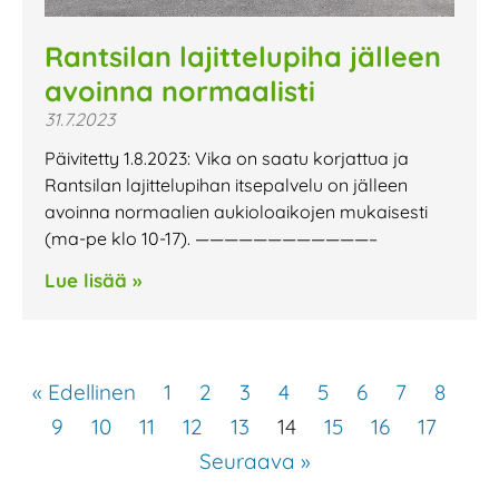
Rantsilan lajittelupiha jälleen
avoinna normaalisti
31.7.2023
Päivitetty 1.8.2023: Vika on saatu korjattua ja
Rantsilan lajittelupihan itsepalvelu on jälleen
avoinna normaalien aukioloaikojen mukaisesti
(ma-pe klo 10-17). ————————————–
Lue lisää »
« Edellinen
1
2
3
4
5
6
7
8
9
10
11
12
13
14
15
16
17
Seuraava »