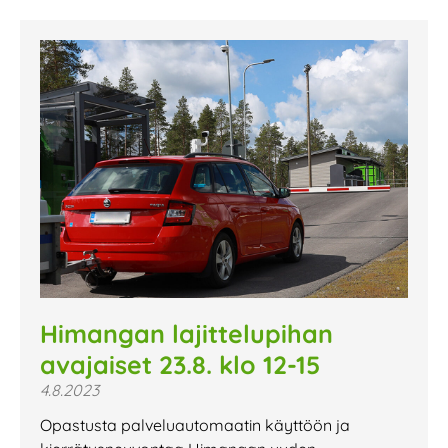
Himangan lajittelupihan
avajaiset 23.8. klo 12-15
4.8.2023
Opastusta palveluautomaatin käyttöön ja