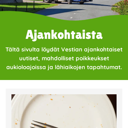
Ajankohtaista
Tältä sivulta löydät Vestian ajankohtaiset
uutiset, mahdolliset poikkeukset
aukioloajoissa ja lähiaikojen tapahtumat.
Page
Page
Page
Page
Page
Page
Page
Page
Page
Page
Page
Page
Page
Page
Page
Page
Pa