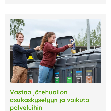
Vastaa jätehuollon
asukaskyselyyn ja vaikuta
palveluihin