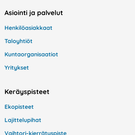
Asiointi ja palvelut
Henkilöasiakkaat
Taloyhtiöt
Kuntaorganisaatiot
Yritykset
Keräyspisteet
Ekopisteet
Lajittelupihat
Vaihtori-kierrätyspiste