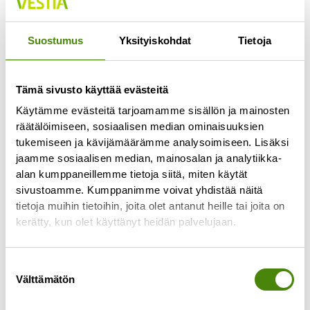
Jokaisella lajittelupihalla pääsee vähintään
kerran viikossa
Suostumus
Yksityiskohdat
Tietoja
Lue lisää »
Tämä sivusto käyttää evästeitä
Käytämme evästeitä tarjoamamme sisällön ja mainosten
räätälöimiseen, sosiaalisen median ominaisuuksien
tukemiseen ja kävijämäärämme analysoimiseen. Lisäksi
jaamme sosiaalisen median, mainosalan ja analytiikka-
alan kumppaneillemme tietoja siitä, miten käytät
sivustoamme. Kumppanimme voivat yhdistää näitä
tietoja muihin tietoihin, joita olet antanut heille tai joita on
kerätty, kun olet käyttänyt heidän palvelujaan.
Suostumuksen
Välttämätön
valinta