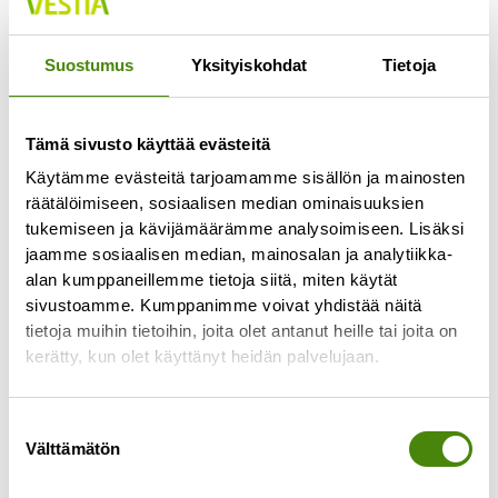
Jokaisella lajittelupihalla pääsee vähintään
kerran viikossa
Suostumus
Yksityiskohdat
Tietoja
Lue lisää »
Tämä sivusto käyttää evästeitä
Käytämme evästeitä tarjoamamme sisällön ja mainosten
räätälöimiseen, sosiaalisen median ominaisuuksien
tukemiseen ja kävijämäärämme analysoimiseen. Lisäksi
jaamme sosiaalisen median, mainosalan ja analytiikka-
alan kumppaneillemme tietoja siitä, miten käytät
sivustoamme. Kumppanimme voivat yhdistää näitä
tietoja muihin tietoihin, joita olet antanut heille tai joita on
kerätty, kun olet käyttänyt heidän palvelujaan.
Suostumuksen
Välttämätön
valinta