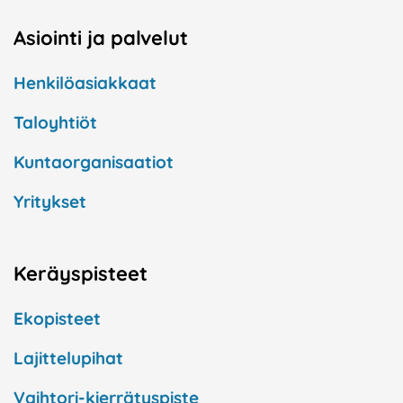
Asiointi ja palvelut
Henkilöasiakkaat
Taloyhtiöt
Kuntaorganisaatiot
Yritykset
Keräyspisteet
Ekopisteet
Lajittelupihat
Vaihtori-kierrätyspiste