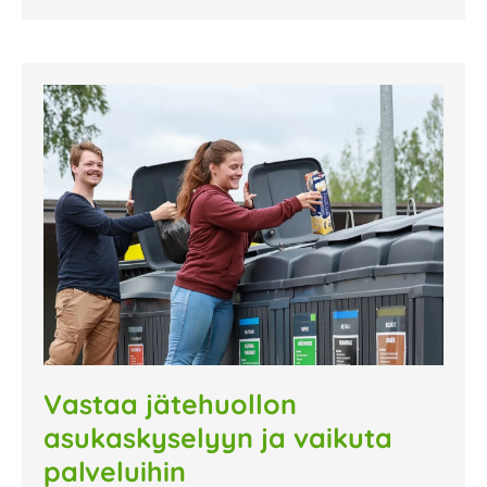
Vastaa jätehuollon
asukaskyselyyn ja vaikuta
palveluihin