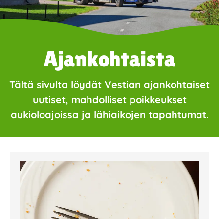
Ajankohtaista
Tältä sivulta löydät Vestian ajankohtaiset
uutiset, mahdolliset poikkeukset
aukioloajoissa ja lähiaikojen tapahtumat.
Page
Page
Page
Page
Page
Page
Page
Page
Page
Page
Page
Page
Page
Page
Page
Page
Pa