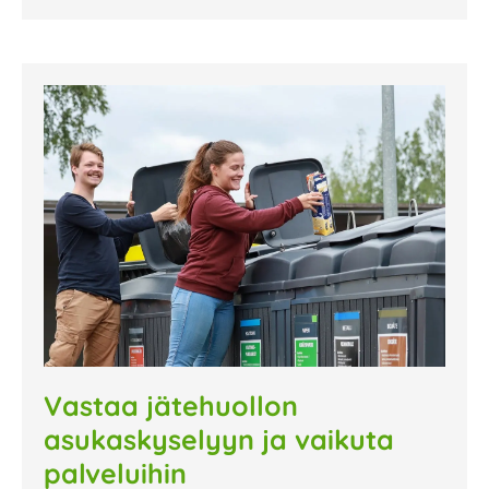
Vastaa jätehuollon
asukaskyselyyn ja vaikuta
palveluihin