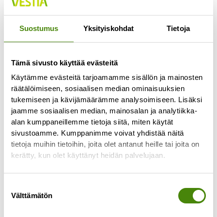
Jokaisella lajittelupihalla pääsee vähintään
kerran viikossa
Suostumus
Yksityiskohdat
Tietoja
Lue lisää »
Tämä sivusto käyttää evästeitä
Käytämme evästeitä tarjoamamme sisällön ja mainosten
räätälöimiseen, sosiaalisen median ominaisuuksien
tukemiseen ja kävijämäärämme analysoimiseen. Lisäksi
jaamme sosiaalisen median, mainosalan ja analytiikka-
alan kumppaneillemme tietoja siitä, miten käytät
sivustoamme. Kumppanimme voivat yhdistää näitä
tietoja muihin tietoihin, joita olet antanut heille tai joita on
kerätty, kun olet käyttänyt heidän palvelujaan.
Suostumuksen
Välttämätön
valinta