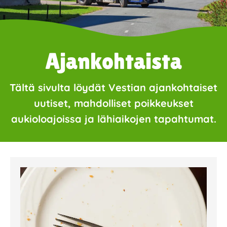
Ajankohtaista
Tältä sivulta löydät Vestian ajankohtaiset
uutiset, mahdolliset poikkeukset
aukioloajoissa ja lähiaikojen tapahtumat.
Page
Page
Page
Page
Page
Page
Page
Page
Page
Page
Page
Page
Page
Page
Page
Page
Pa