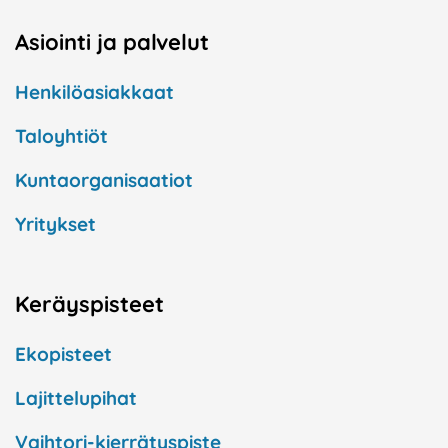
Asiointi ja palvelut
Henkilöasiakkaat
Taloyhtiöt
Kuntaorganisaatiot
Yritykset
Keräyspisteet
Ekopisteet
Lajittelupihat
Vaihtori-kierrätyspiste