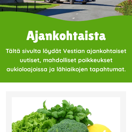
Ajankohtaista
Tältä sivulta löydät Vestian ajankohtaiset
uutiset, mahdolliset poikkeukset
aukioloajoissa ja lähiaikojen tapahtumat.
Page
Page
Page
Page
Page
Page
Page
Page
Page
Page
Page
Page
Page
Page
Page
Page
Pa