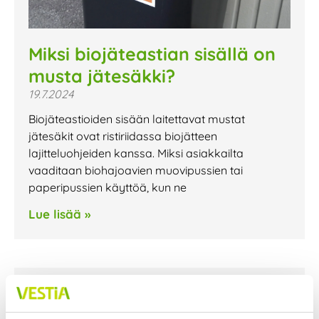
Miksi biojäteastian sisällä on
musta jätesäkki?
19.7.2024
Biojäteastioiden sisään laitettavat mustat
jätesäkit ovat ristiriidassa biojätteen
lajitteluohjeiden kanssa. Miksi asiakkailta
vaaditaan biohajoavien muovipussien tai
paperipussien käyttöä, kun ne
Lue lisää »
Tulipalo Vestianväylällä
26.6.2024