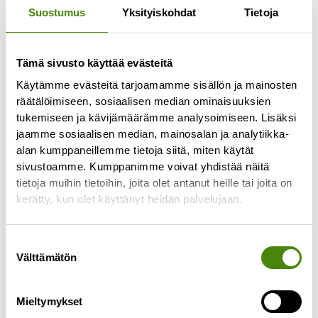
Suostumus
Yksityiskohdat
Tietoja
Toisin kuin joissakin uutisvälineissä on ehditty
virheellisesti uutisoimaan, keskiviikkona 26.6.2024
Vestianväylällä ollut tulipalo ei ollut Vestian
Tämä sivusto käyttää evästeitä
alueella. Ylivieskan jätekeskuksen viereisellä
Käytämme evästeitä tarjoamamme sisällön ja mainosten
Lue lisää »
räätälöimiseen, sosiaalisen median ominaisuuksien
tukemiseen ja kävijämäärämme analysoimiseen. Lisäksi
jaamme sosiaalisen median, mainosalan ja analytiikka-
alan kumppaneillemme tietoja siitä, miten käytät
sivustoamme. Kumppanimme voivat yhdistää näitä
tietoja muihin tietoihin, joita olet antanut heille tai joita on
kerätty, kun olet käyttänyt heidän palvelujaan.
Suostumuksen
Välttämätön
valinta
Mieltymykset