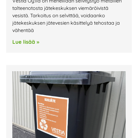
Vestia Oy:llä on meneillään selvitystyö metallien
talteenotosta jätekeskuksen viemäröivistä
vesistä. Tarkoitus on selvittää, voidaanko
jätekeskuksen jätevesien käsittelyä tehostaa ja
vähentää
Lue lisää »