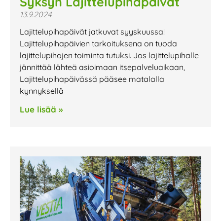
Syksyn Lajittelupihapäivät
13.9.2024
Lajittelupihapäivät jatkuvat syyskuussa!
Lajittelupihapäivien tarkoituksena on tuoda
lajittelupihojen toiminta tutuksi. Jos lajittelupihalle
jännittää lähteä asioimaan itsepalveluaikaan,
Lajittelupihapäivässä pääsee matalalla
kynnyksellä
Lue lisää »