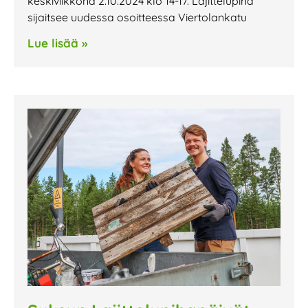
keskiviikkona 2.10.2024 klo 14-17. Lajittelupiha
sijaitsee uudessa osoitteessa Viertolankatu
Lue lisää »