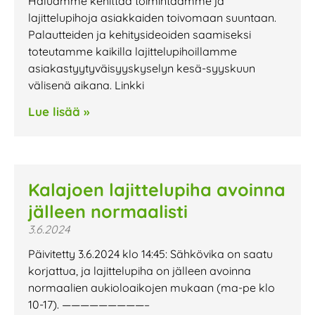
Haluamme kehittää toimintaamme ja
lajittelupihoja asiakkaiden toivomaan suuntaan.
Palautteiden ja kehitysideoiden saamiseksi
toteutamme kaikilla lajittelupihoillamme
asiakastyytyväisyyskyselyn kesä-syyskuun
välisenä aikana. Linkki
Lue lisää »
Kalajoen lajittelupiha avoinna
jälleen normaalisti
3.6.2024
Päivitetty 3.6.2024 klo 14:45: Sähkövika on saatu
korjattua, ja lajittelupiha on jälleen avoinna
normaalien aukioloaikojen mukaan (ma-pe klo
10-17). —————————–