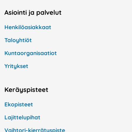
Asiointi ja palvelut
Henkilöasiakkaat
Taloyhtiöt
Kuntaorganisaatiot
Yritykset
Keräyspisteet
Ekopisteet
Lajittelupihat
Vaihtori-kierrätyspiste