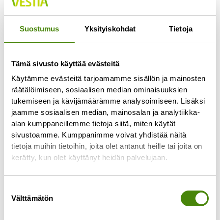
Jokaisella lajittelupihalla pääsee vähintään
kerran viikossa
Suostumus
Yksityiskohdat
Tietoja
Lue lisää »
Tämä sivusto käyttää evästeitä
Käytämme evästeitä tarjoamamme sisällön ja mainosten
räätälöimiseen, sosiaalisen median ominaisuuksien
tukemiseen ja kävijämäärämme analysoimiseen. Lisäksi
jaamme sosiaalisen median, mainosalan ja analytiikka-
alan kumppaneillemme tietoja siitä, miten käytät
sivustoamme. Kumppanimme voivat yhdistää näitä
tietoja muihin tietoihin, joita olet antanut heille tai joita on
kerätty, kun olet käyttänyt heidän palvelujaan.
Suostumuksen
Välttämätön
valinta