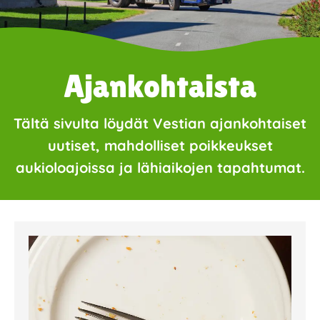
Ajankohtaista
Tältä sivulta löydät Vestian ajankohtaiset
uutiset, mahdolliset poikkeukset
aukioloajoissa ja lähiaikojen tapahtumat.
Page
Page
Page
Page
Page
Page
Page
Page
Page
Page
Page
Page
Page
Page
Page
Page
Pa