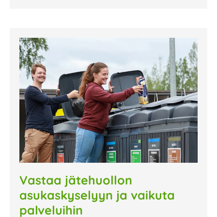
Vastaa jätehuollon
asukaskyselyyn ja vaikuta
palveluihin