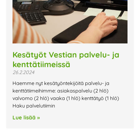
Kesätyöt Vestian palvelu- ja
kenttätiimeissä
26.2.2024
Haemme nyt kesätyöntekijöitä palvelu- ja
kenttätiimeihimme: asiakaspalvelu (2 hlö)
valvomo (2 hlö) vaaka (1 hlö) kenttätyö (1 hlö)
Haku palvelutiimin
Lue lisää »