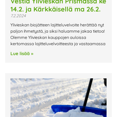
Vestia Ylivieskan Prismassa ke
14.2. ja Kärkkäisellä ma 26.2.
7.2.2024
Ylivieskan biojätteen lajitteluvelvoite herättää nyt
paljon ihmetystä, ja siksi haluamme jakaa tietoa!
Olemme Ylivieskan kauppojen auloissa
kertomassa lajitteluvelvoitteesta ja vastaamassa
Lue lisää »