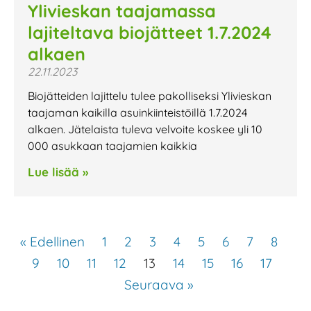
Ylivieskan taajamassa
lajiteltava biojätteet 1.7.2024
alkaen
22.11.2023
Biojätteiden lajittelu tulee pakolliseksi Ylivieskan
taajaman kaikilla asuinkiinteistöillä 1.7.2024
alkaen. Jätelaista tuleva velvoite koskee yli 10
000 asukkaan taajamien kaikkia
Lue lisää »
« Edellinen
1
2
3
4
5
6
7
8
9
10
11
12
13
14
15
16
17
Seuraava »