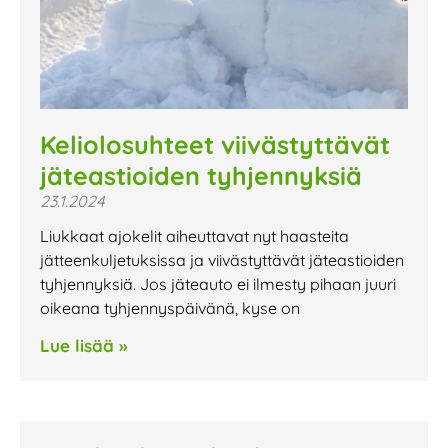
Keliolosuhteet viivästyttävät
jäteastioiden tyhjennyksiä
23.1.2024
Liukkaat ajokelit aiheuttavat nyt haasteita
jätteenkuljetuksissa ja viivästyttävät jäteastioiden
tyhjennyksiä. Jos jäteauto ei ilmesty pihaan juuri
oikeana tyhjennyspäivänä, kyse on
Lue lisää »