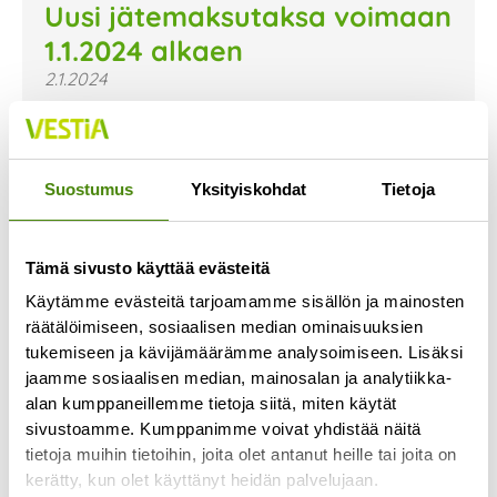
Uusi jätemaksutaksa voimaan
1.1.2024 alkaen
2.1.2024
Uusi jätemaksutaksa on astunut voimaan 1.1.2024.
Uusi taksa ja sen mukaiset hinnat on nyt päivitetty
verkkosivujemme hinnastoon. Voit tutustua niihin
Suostumus
Yksityiskohdat
Tietoja
Lue lisää »
Tämä sivusto käyttää evästeitä
Käytämme evästeitä tarjoamamme sisällön ja mainosten
räätälöimiseen, sosiaalisen median ominaisuuksien
tukemiseen ja kävijämäärämme analysoimiseen. Lisäksi
jaamme sosiaalisen median, mainosalan ja analytiikka-
alan kumppaneillemme tietoja siitä, miten käytät
sivustoamme. Kumppanimme voivat yhdistää näitä
tietoja muihin tietoihin, joita olet antanut heille tai joita on
kerätty, kun olet käyttänyt heidän palvelujaan.