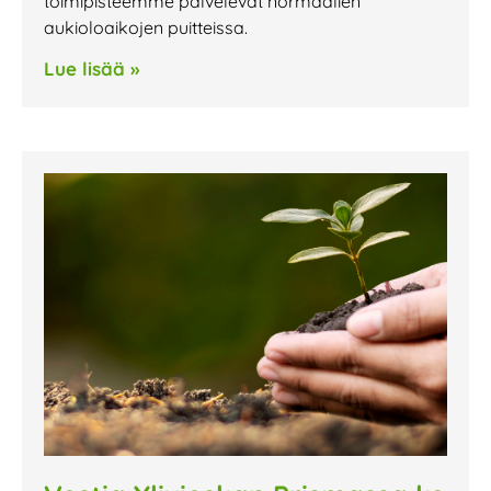
toimipisteemme palvelevat normaalien
aukioloaikojen puitteissa.
Lue lisää »