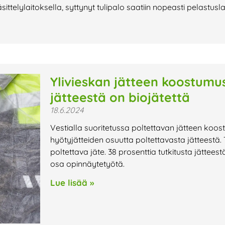
ittelylaitoksella, syttynyt tulipalo saatiin nopeasti pelastusl
Ylivieskan jätteen koostumu
jätteestä on biojätettä
18.6.2024
Vestialla suoritetussa poltettavan jätteen koos
hyötyjätteiden osuutta poltettavasta jätteestä.
poltettava jäte. 38 prosenttia tutkitusta jätteest
osa opinnäytetyötä.
Lue lisää »