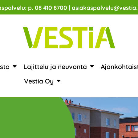
spalvelu: p. 08 410 8700 | asiakaspalvelu@vestia.
sto
Lajittelu ja neuvonta
Ajankohtais
Vestia Oy