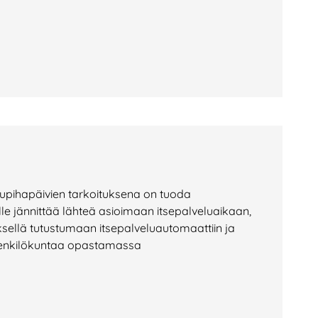
elupihapäivien tarkoituksena on tuoda
halle jännittää lähteä asioimaan itsepalveluaikaan,
sellä tutustumaan itsepalveluautomaattiin ja
n henkilökuntaa opastamassa