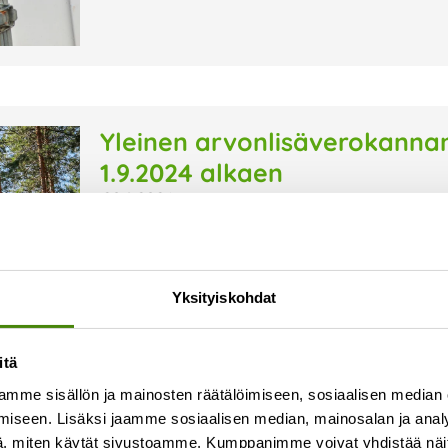
Yleinen arvonlisäverokanna
1.9.2024 alkaen
20.8.2024
Lakimuutoksen myötä Suomen yleinen arvonlisä
prosenttiin 1.9.2024 alkaen. Alv-korotuksen 
verran. Uudet hinnat näkyvät laskuilla syyskuust
Yksityiskohdat
kahta
Lue lisää »
itä
mme sisällön ja mainosten räätälöimiseen, sosiaalisen median
iseen. Lisäksi jaamme sosiaalisen median, mainosalan ja analy
, miten käytät sivustoamme. Kumppanimme voivat yhdistää näitä t