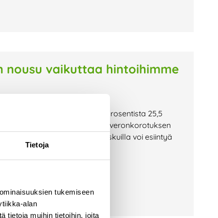
n nousu vaikuttaa hintoihimme
verokanta (alv) muuttuu 24 prosentista 25,5
seurauksena hintamme muuttuvat veronkorotuksen
a alkaen. Siirtymäkaudella laskuilla voi esiintyä
Tietoja
 ominaisuuksien tukemiseen
tiikka-alan
ietoja muihin tietoihin, joita