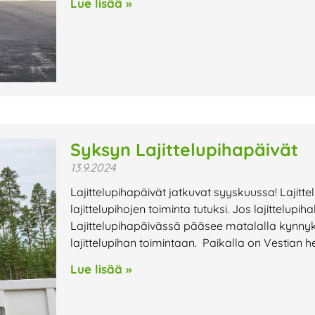
Lue lisää »
Syksyn Lajittelupihapäivät
13.9.2024
Lajittelupihapäivät jatkuvat syyskuussa! Lajitt
lajittelupihojen toiminta tutuksi. Jos lajittelupi
Lajittelupihapäivässä pääsee matalalla kynnyk
lajittelupihan toimintaan. Paikalla on Vestia
Lue lisää »