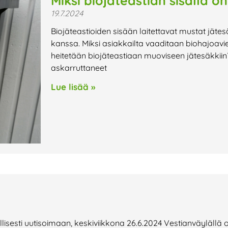
Miksi biojäteastian sisällä o
19.7.2024
Biojäteastioiden sisään laitettavat mustat jätesäk
kanssa. Miksi asiakkailta vaaditaan biohajoavi
heitetään biojäteastiaan muoviseen jätesäkkii
askarruttaneet
Lue lisää »
ellisesti uutisoimaan, keskiviikkona 26.6.2024 Vestianväylällä oll