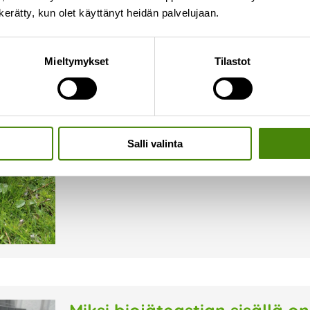
n kerätty, kun olet käyttänyt heidän palvelujaan.
Vestia selvittää jätevesien 
Mieltymykset
Tilastot
31.7.2024
Vestia Oy:llä on meneillään selvitystyö metalli
vesistä. Tarkoitus on selvittää, voidaanko jäte
vähentää jätevesien metallipitoisuutta. Tavoitt
voidaan
Salli valinta
Lue lisää »