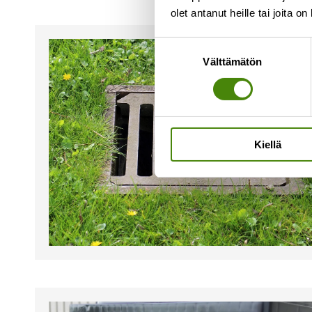
olet antanut heille tai joita o
Suostumuksen
Välttämätön
valinta
Kiellä