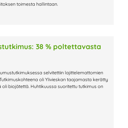
aitoksen toimesta hallintaan.
stutkimus: 38 % poltettavasta
tumustutkimuksessa selvitettiin lajittelemattomien
 Tutkimuskohteena oli Ylivieskan taajamasta kerätty
ä oli biojätettä. Huhtikuussa suoritettu tutkimus on