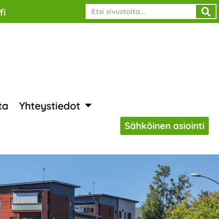
Search
fi
ta
Yhteystiedot
Sähköinen asiointi