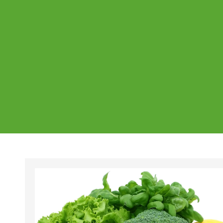
Ajankohtaista
Page
Page
Pa
Tältä sivulta löydät Vestian ajankohtaise
mahdolliset poikkeukset aukioloajoissa j