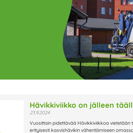
ge
Page
Page
Page
Page
Page
Page
Page
Page
Page
Page
Page
P
Hävikkiviikko on jälleen tääl
23.9.2024
t uutiset,
Vuosittain pidettävää Hävikkiviikkoa vietetään t
a lähiaikojen
erityisesti kasvishävikin vähentämiseen omassa k