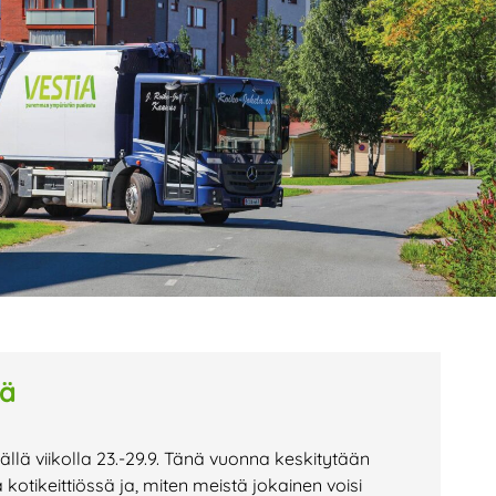
age
Page
Page
lä
ällä viikolla 23.-29.9. Tänä vuonna keskitytään
otikeittiössä ja, miten meistä jokainen voisi