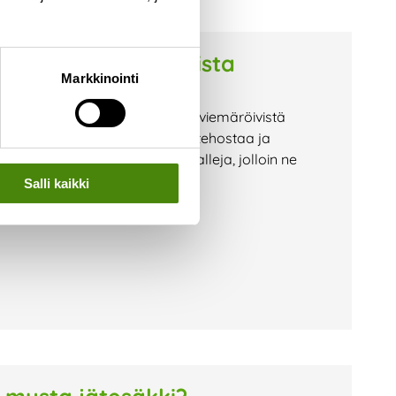
käsittelyn tehostamista
Markkinointi
en talteenotosta jätekeskuksen viemäröivistä
keskuksen jätevesien käsittelyä tehostaa ja
eena on saada talteen arvometalleja, jolloin ne
Salli kaikki