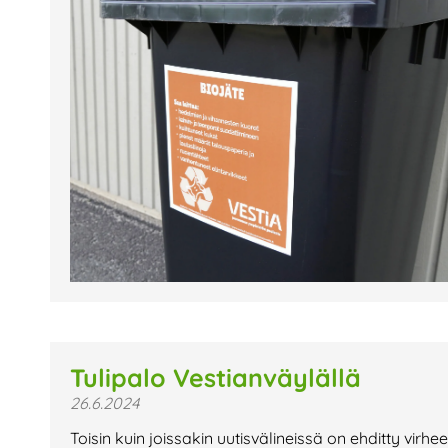
Tulipalo Vestianväylällä
26.6.2024
Toisin kuin joissakin uutisvälineissä on ehditty virhe