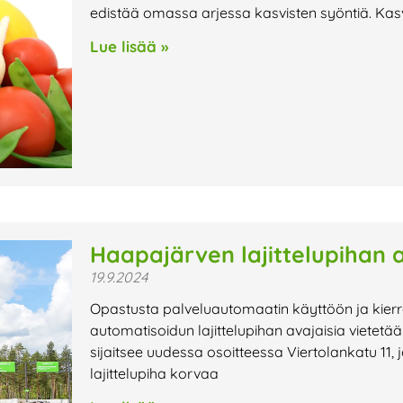
edistää omassa arjessa kasvisten syöntiä. Kasvi
Lue lisää »
Haapajärven lajittelupihan av
19.9.2024
Opastusta palveluautomaatin käyttöön ja kie
automatisoidun lajittelupihan avajaisia vietetään
sijaitsee uudessa osoitteessa Viertolankatu 11,
lajittelupiha korvaa