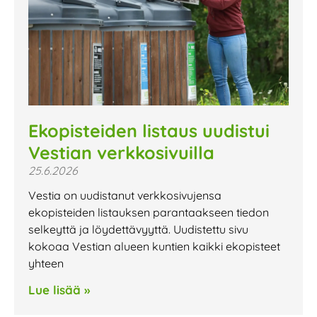
Ekopisteiden listaus uudistui
Vestian verkkosivuilla
25.6.2026
Vestia on uudistanut verkkosivujensa
ekopisteiden listauksen parantaakseen tiedon
selkeyttä ja löydettävyyttä. Uudistettu sivu
kokoaa Vestian alueen kuntien kaikki ekopisteet
yhteen
Lue lisää »