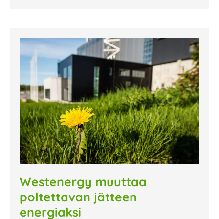
Westenergy muuttaa
poltettavan jätteen
energiaksi