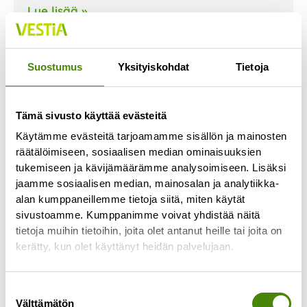
Lue lisää »
Suostumus
Yksityiskohdat
Tietoja
Tämä sivusto käyttää evästeitä
Käytämme evästeitä tarjoamamme sisällön ja mainosten
räätälöimiseen, sosiaalisen median ominaisuuksien
tukemiseen ja kävijämäärämme analysoimiseen. Lisäksi
jaamme sosiaalisen median, mainosalan ja analytiikka-
alan kumppaneillemme tietoja siitä, miten käytät
sivustoamme. Kumppanimme voivat yhdistää näitä
tietoja muihin tietoihin, joita olet antanut heille tai joita on
kerätty, kun olet käyttänyt heidän palvelujaan.
TOP-10 kysytyimmät jätteet
Suostumuksen
7.7.2026
Välttämätön
valinta