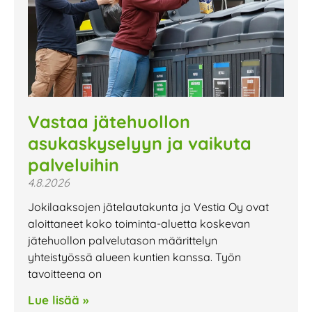
Vastaa jätehuollon
asukaskyselyyn ja vaikuta
palveluihin
4.8.2026
Jokilaaksojen jätelautakunta ja Vestia Oy ovat
aloittaneet koko toiminta-aluetta koskevan
jätehuollon palvelutason määrittelyn
yhteistyössä alueen kuntien kanssa. Työn
tavoitteena on
Lue lisää »