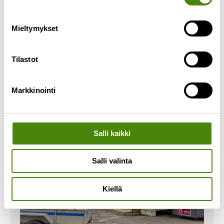
Verkkosivujemme jätehaku on ollut alkuvuoden
aikana kovassa käytössä. Yhteensä jätehakua on
Mieltymykset
käytetty 8203 kertaa viimeisen puolen vuoden
aikana. Mitä jätteitä
Tilastot
Lue lisää »
Markkinointi
Salli kaikki
Salli valinta
Kiellä