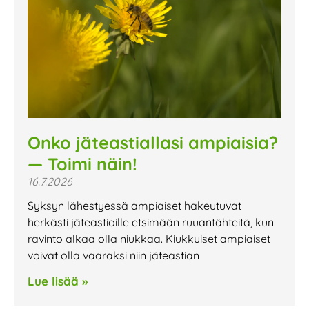
Onko jäteastiallasi ampiaisia?
— Toimi näin!
16.7.2026
Syksyn lähestyessä ampiaiset hakeutuvat
herkästi jäteastioille etsimään ruuantähteitä, kun
ravinto alkaa olla niukkaa. Kiukkuiset ampiaiset
voivat olla vaaraksi niin jäteastian
Lue lisää »