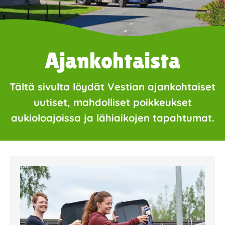
Ajankohtaista
Tältä sivulta löydät Vestian ajankohtaiset
uutiset, mahdolliset poikkeukset
aukioloajoissa ja lähiaikojen tapahtumat.
Page
Page
Page
Page
Page
Page
Page
Page
Page
Page
Page
Page
Page
Page
Page
Page
Pa