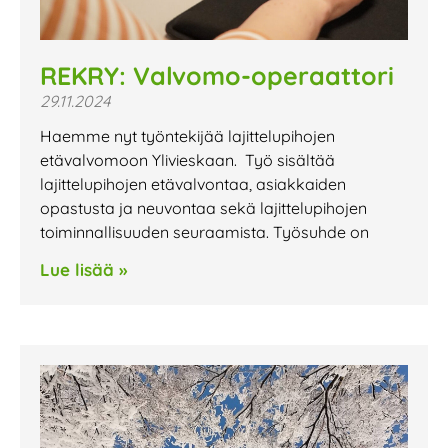
REKRY: Valvomo-operaattori
29.11.2024
Haemme nyt työntekijää lajittelupihojen
etävalvomoon Ylivieskaan. Työ sisältää
lajittelupihojen etävalvontaa, asiakkaiden
opastusta ja neuvontaa sekä lajittelupihojen
toiminnallisuuden seuraamista. Työsuhde on
Lue lisää »