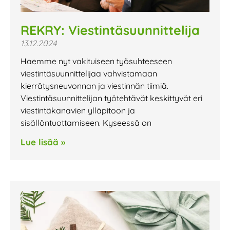
REKRY: Viestintäsuunnittelija
13.12.2024
Haemme nyt vakituiseen työsuhteeseen
viestintäsuunnittelijaa vahvistamaan
kierrätysneuvonnan ja viestinnän tiimiä.
Viestintäsuunnittelijan työtehtävät keskittyvät eri
viestintäkanavien ylläpitoon ja
sisällöntuottamiseen. Kyseessä on
Lue lisää »