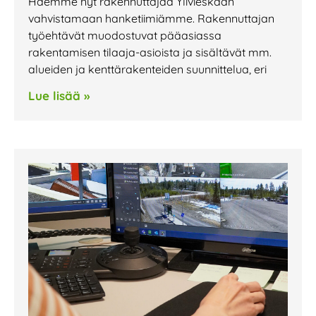
Haemme nyt rakennuttajaa Ylivieskaan
vahvistamaan hanketiimiämme. Rakennuttajan
työehtävät muodostuvat pääasiassa
rakentamisen tilaaja-asioista ja sisältävät mm.
alueiden ja kenttärakenteiden suunnittelua, eri
Lue lisää »