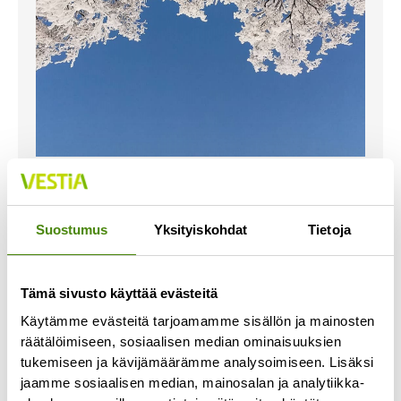
Itsenäisyyspäiväviikon
jätehuolto ja aukioloajat
Suostumus
Yksityiskohdat
Tietoja
27.11.2024
Jäteastioiden tyhjennysaikataulut Kannus, Sievi,
Toholampi ja Ylivieska: Itsenäisyyspäivänä 6.12.
Tämä sivusto käyttää evästeitä
jäteastiat tyhjennetään normaalisti. Alavieska,
Käytämme evästeitä tarjoamamme sisällön ja mainosten
Himanka, Kalajoki, Merijärvi, Oulainen ja Pyhäjoki:
räätälöimiseen, sosiaalisen median ominaisuuksien
Itsenäisyyspäivälle
tukemiseen ja kävijämäärämme analysoimiseen. Lisäksi
jaamme sosiaalisen median, mainosalan ja analytiikka-
Lue lisää »