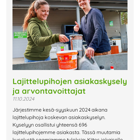
Lajittelupihojen asiakaskysely
ja arvontavoittajat
11.10.2024
Järjestimme kesä-syyskuun 2024 aikana
lajittelupihoja koskevan asiakaskyselyn.
Kyselyyn osallistui yhteensä 696
lajittelupihojemme asiakasta. Tässä muutamia
kyselystä saamiamme tuloksia: Kiitos jokaiselle