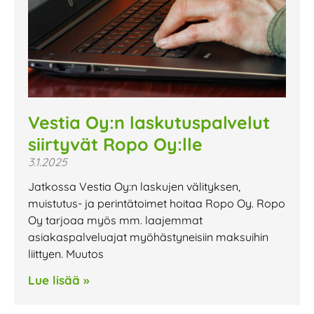
Vestia Oy:n laskutuspalvelut
siirtyvät Ropo Oy:lle
3.1.2025
Jatkossa Vestia Oy:n laskujen välityksen,
muistutus- ja perintätoimet hoitaa Ropo Oy. Ropo
Oy tarjoaa myös mm. laajemmat
asiakaspalveluajat myöhästyneisiin maksuihin
liittyen. Muutos
Lue lisää »