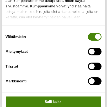
alan kumppaneillemme tietoja siitä, miten käytät
sivustoamme. Kumppanimme voivat yhdistää näitä
tietoja muihin tietoihin, joita olet antanut heille tai joita on
kerätty, kun olet käyttänyt heidän palvelujaan.
Suostumuksen
Välttämätön
valinta
Mieltymykset
Tilastot
Markkinointi
Vuoden 2025 kalenterit
jaetaan joulukuun alussa
Salli kaikki
26.11.2024