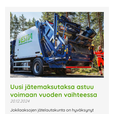
Uusi jätemaksutaksa astuu
voimaan vuoden vaihteessa
20.12.2024
Jokilaaksojen jätelautakunta on hyväksynyt