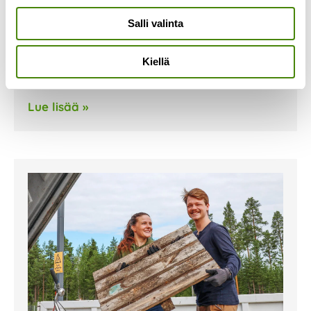
Jaamme vuoden 2025 vuosikalenterimme
Salli valinta
maksutta toimialueemme kotitalouksiin joulukuun
ensimmäisestä viikosta alkaen. Kalenteri jaetaan
Kiellä
kotitalouksiin, jotka eivät ole kieltäneet
ilmaisjakelua. Kalenterimme
Lue lisää »